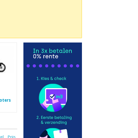
ooters
tel
Prijs