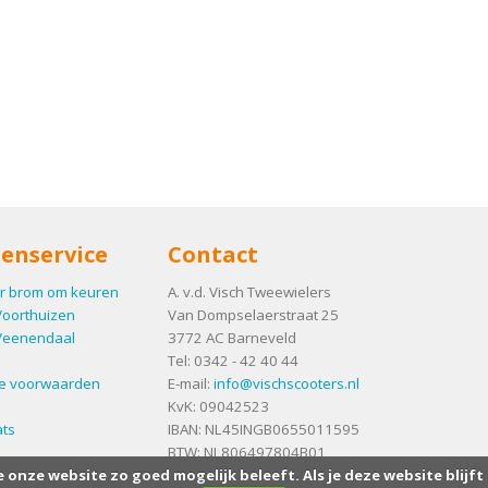
enservice
Contact
r brom om keuren
A. v.d. Visch Tweewielers
Voorthuizen
Van Dompselaerstraat 25
Veenendaal
3772 AC
Barneveld
Tel:
0342 - 42 40 44
e voorwaarden
E-mail:
info@vischscooters.nl
KvK: 09042523
ts
IBAN: NL45INGB0655011595
BTW: NL806497804B01
e onze website zo goed mogelijk beleeft. Als je deze website blijft