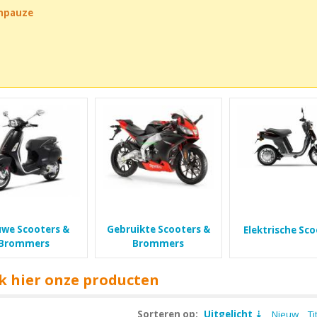
chpauze
uwe Scooters &
Gebruikte Scooters &
Elektrische Sc
Brommers
Brommers
k hier onze producten
Sorteren op:
Uitgelicht
Nieuw
Ti