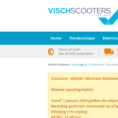
Home
Fietsboutique
Elektris
Keuze uit meer
dan 40.000 onderdelen
Visch Scooters
:
Voorpagina
›
Producten
› Scoote
Vacature - Winkel / Monteur Medewe
Nieuwe openingstijden:
Vanaf 1 januari 2026 gelden de volge
Maandag gesloten: eventueel op afs
Dinsdag t/m vrijdag:
09.00 – 12.00 uur