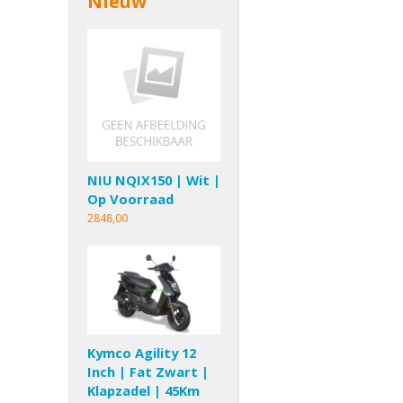
Nieuw
NIU NQIX150 | Wit |
Op Voorraad
2848,00
Kymco Agility 12
Inch | Fat Zwart |
Klapzadel | 45Km