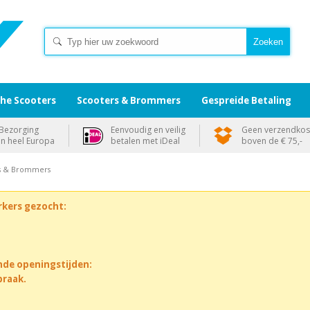
che Scooters
Scooters & Brommers
Gespreide Betaling
Bezorging
Eenvoudig en veilig
Geen verzendkos
in heel Europa
betalen met iDeal
boven de € 75,-
rs & Brommers
rkers gezocht:
nde openingstijden:
praak.