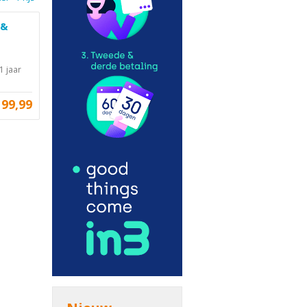
 &
1 jaar
199,99