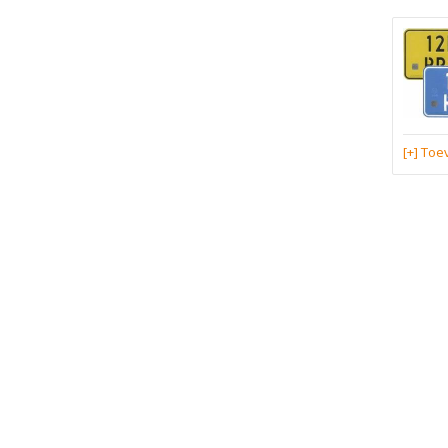
[+] To