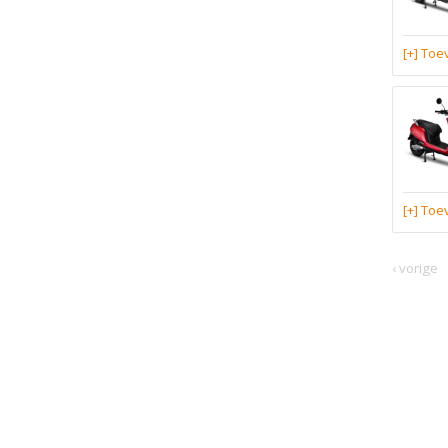
[+] To
[+] To
‹ vorige