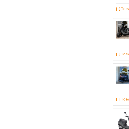
[+] To
[+] To
[+] To