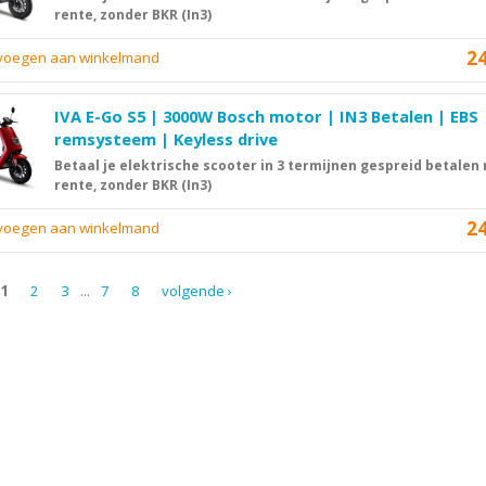
rente, zonder BKR (In3)
2
evoegen aan winkelmand
IVA E-Go S5 | 3000W Bosch motor | IN3 Betalen | EBS
remsysteem | Keyless drive
Betaal je elektrische scooter in 3 termijnen gespreid betalen
rente, zonder BKR (In3)
2
evoegen aan winkelmand
1
2
3
...
7
8
volgende ›