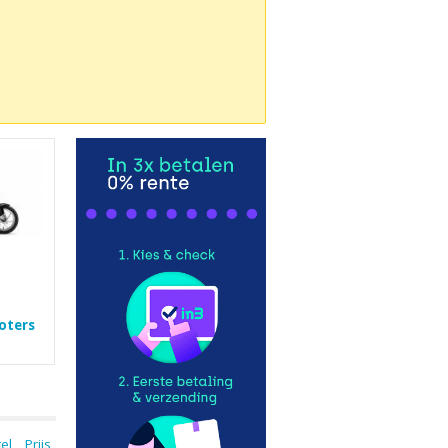
ooters
tel
Prijs