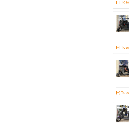
[+] To
[+] To
[+] To