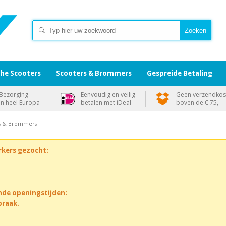
che Scooters
Scooters & Brommers
Gespreide Betaling
Bezorging
Eenvoudig en veilig
Geen verzendkos
in heel Europa
betalen met iDeal
boven de € 75,-
rs & Brommers
rkers gezocht:
nde openingstijden:
praak.