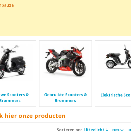
chpauze
uwe Scooters &
Gebruikte Scooters &
Elektrische Sc
Brommers
Brommers
k hier onze producten
Sorteren op:
Uitgelicht
Nieuw
Ti