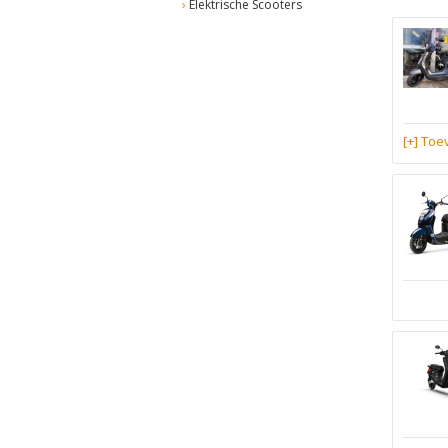
Elektrische Scooters
[+] To