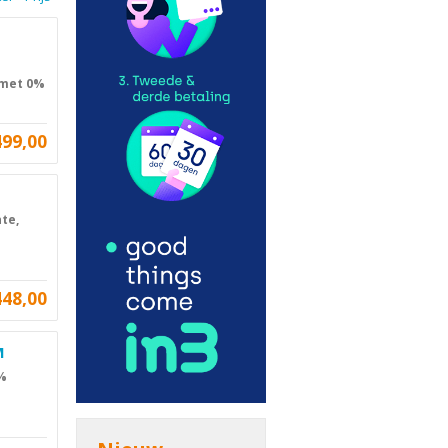
 met 0%
499,00
te,
448,00
M
0%