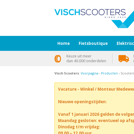
Home
Fietsboutique
Elektris
Keuze uit meer
dan 40.000 onderdelen
Visch Scooters
:
Voorpagina
›
Producten
› Scoote
Vacature - Winkel / Monteur Medewe
Nieuwe openingstijden:
Vanaf 1 januari 2026 gelden de volge
Maandag gesloten: eventueel op afs
Dinsdag t/m vrijdag:
09.00 – 12.00 uur