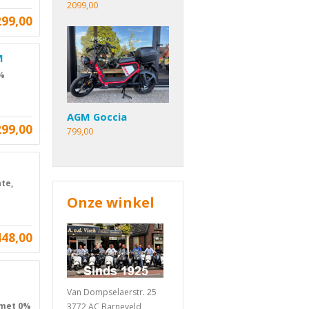
2099,00
299,00
M
0%
AGM Goccia
299,00
799,00
te,
Onze winkel
448,00
Van Dompselaerstr. 25
 met 0%
3772 AC Barneveld