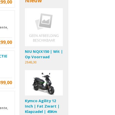
Nieuw
299,00
ente,
299,00
NIU NQIX150 | Wit |
CTIE
Op Voorraad
2848,00
399,00
|
Kymco Agility 12
Inch | Fat Zwart |
ente,
Klapzadel | 45Km