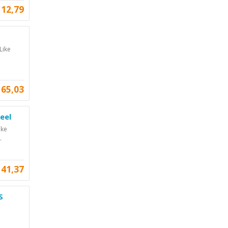
12,79
Like
165,03
eel
ike
.
141,37
S