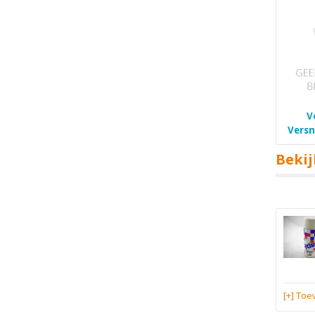
V
Versn
Bekij
[+] To