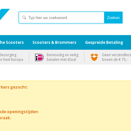
che Scooters
Scooters & Brommers
Gespreide Betaling
Bezorging
Eenvoudig en veilig
Geen verzendkos
in heel Europa
betalen met iDeal
boven de € 75,-
rkers gezocht:
nde openingstijden:
praak.