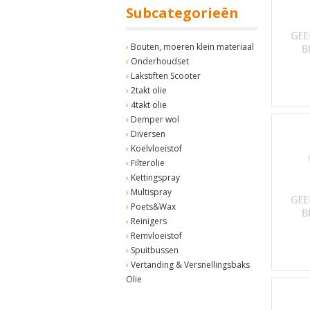
Subcategorieën
Bouten, moeren klein materiaal
Onderhoudset
Lakstiften Scooter
2takt olie
4takt olie
Demper wol
Diversen
Koelvloeistof
Filterolie
Kettingspray
Multispray
Poets&Wax
Reinigers
Remvloeistof
Spuitbussen
Vertanding & Versnellingsbaks
Olie