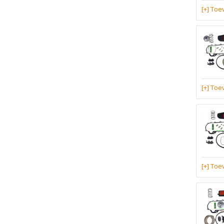
[+] To
[+] To
[+] To