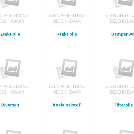
2takt olie
4takt olie
Demper wo
Diversen
Koelvloeistof
Filterolie