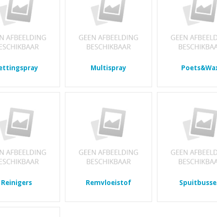
ettingspray
Multispray
Poets&Wa
Reinigers
Remvloeistof
Spuitbuss