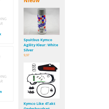
Nieuw
x
Spuitbus Kymco
Agility Kleur: White
Silver
9,97
en
Kymco Like 4Takt
Onderhoudset