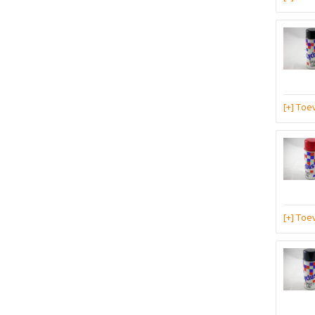
[+] To
[+] To