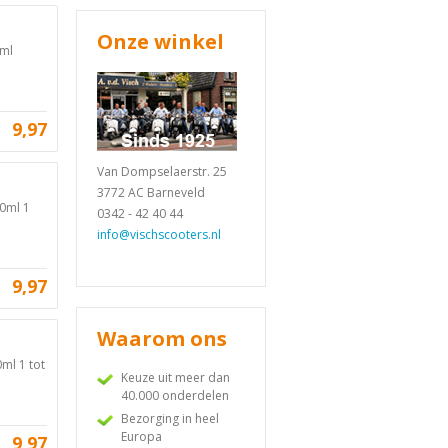
Onze winkel
0ml
9,97
Van Dompselaerstr. 25
3772 AC Barneveld
00ml 1
0342 - 42 40 44
info@vischscooters.nl
9,97
Waarom ons
ml 1 tot
Keuze uit meer dan
40.000 onderdelen
Bezorging in heel
Europa
9,97