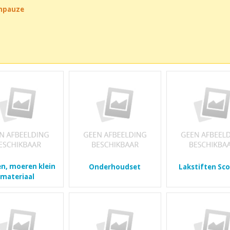
chpauze
n, moeren klein
Onderhoudset
Lakstiften Sc
materiaal