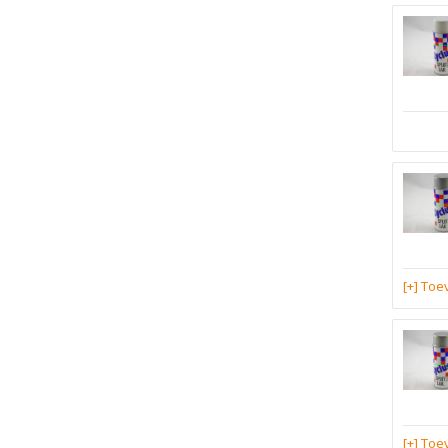
[+] To
[+] To