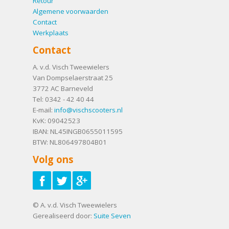
Retour
Algemene voorwaarden
Contact
Werkplaats
Contact
A. v.d. Visch Tweewielers
Van Dompselaerstraat 25
3772 AC
Barneveld
Tel:
0342 - 42 40 44
E-mail:
info@vischscooters.nl
KvK: 09042523
IBAN: NL45INGB0655011595
BTW: NL806497804B01
Volg ons
© A. v.d. Visch Tweewielers
Gerealiseerd door:
Suite Seven