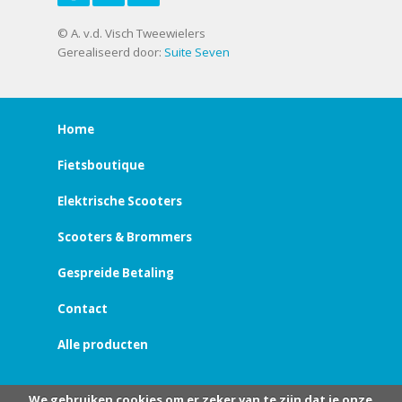
© A. v.d. Visch Tweewielers
Gerealiseerd door:
Suite Seven
Home
Fietsboutique
Elektrische Scooters
Scooters & Brommers
Gespreide Betaling
Contact
Alle producten
We gebruiken cookies om er zeker van te zijn dat je onze