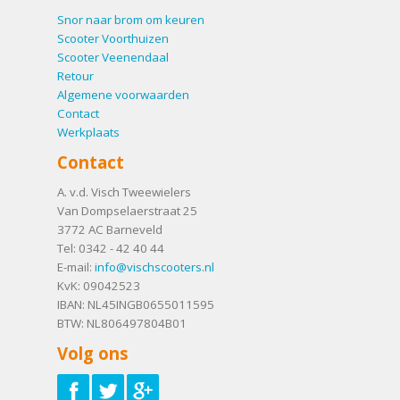
Snor naar brom om keuren
Scooter Voorthuizen
Scooter Veenendaal
Retour
Algemene voorwaarden
Contact
Werkplaats
Contact
A. v.d. Visch Tweewielers
Van Dompselaerstraat 25
3772 AC
Barneveld
Tel:
0342 - 42 40 44
E-mail:
info@vischscooters.nl
KvK: 09042523
IBAN: NL45INGB0655011595
BTW: NL806497804B01
Volg ons