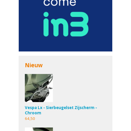
Nieuw
Vespa Lx - Sierbeugelset Zijscherm -
Chroom
64,50