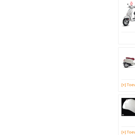
[+] To
[+] To