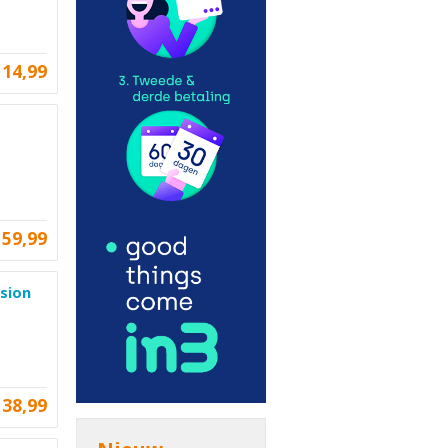
114,99
159,99
sion
38,99