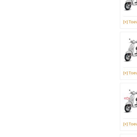
[+] To
[+] To
[+] To