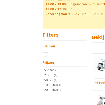
12.00 – 13.00 uur gesloten i.v.m. lun
13.00 – 17.30 uur
Zaterdag van 9.00-12.00 13.00-16.00
Filters
Bekij
Kleuren
Prijzen
5 - 10
(1)
25 - 50
(1)
50 - 75
(1)
[+] To
100 - 200
(3)
200 - 300
(1)