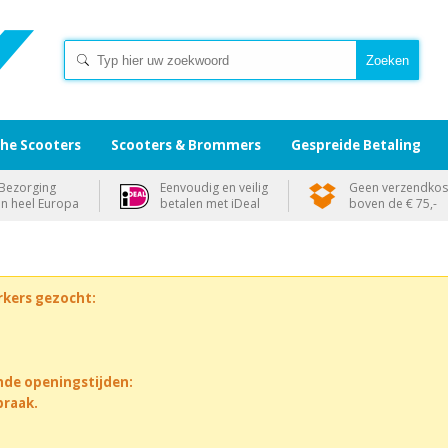
che Scooters
Scooters & Brommers
Gespreide Betaling
Bezorging
Eenvoudig en veilig
Geen verzendkos
in heel Europa
betalen met iDeal
boven de € 75,-
rkers gezocht:
nde openingstijden:
praak.