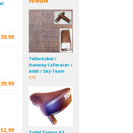
Nieuw
el
139,99
Tellerkabel /
Hanway Caferacer /
AGM / Sky Team
9,95
239,99
52,99
Zadel Tomos A3