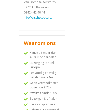
Van Dompselaerstr. 25
3772 AC Barneveld
0342 - 42 40 44
info@vischscooters.nl
Waarom ons
Keuze uit meer dan
40.000 onderdelen
Bezorging in heel
Europa
Eenvoudig en veilig
betalen met iDeal
Geen verzendkosten
boven de € 75,-
Kwaliteit sinds 1925
Bezorgen & afhalen
Persoonlijk advies
Vakkundig personeel