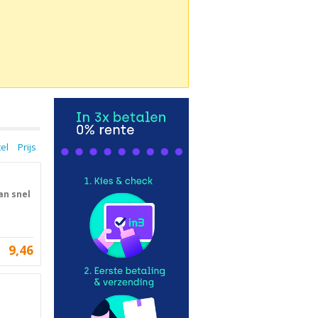
tel
Prijs
an snel
9,46