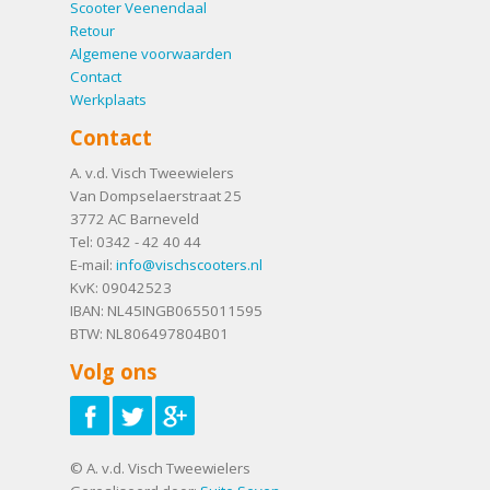
Scooter Veenendaal
Retour
Algemene voorwaarden
Contact
Werkplaats
Contact
A. v.d. Visch Tweewielers
Van Dompselaerstraat 25
3772 AC
Barneveld
Tel:
0342 - 42 40 44
E-mail:
info@vischscooters.nl
KvK: 09042523
IBAN: NL45INGB0655011595
BTW: NL806497804B01
Volg ons
© A. v.d. Visch Tweewielers