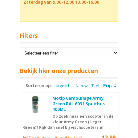
Zaterdag van 9.00-12.00 13.00-16.00
Filters
Bekijk hier onze producten
Sorteren op:
Uitgelicht
Nieuw
Titel
Prijs
Motip Camouflage Army
Green RAL 6031 Spuitbus
400ML
Op zoek naar een scooter in de
kleur Army Green ( Leger
Groen)? Kijk dan snel bij vischscooters.nl
13,99
[+] Toevoegen aan winkelmand