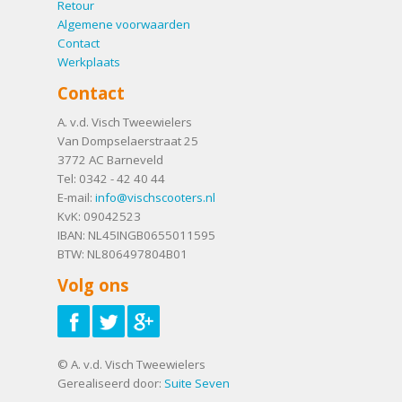
Retour
Algemene voorwaarden
Contact
Werkplaats
Contact
A. v.d. Visch Tweewielers
Van Dompselaerstraat 25
3772 AC
Barneveld
Tel:
0342 - 42 40 44
E-mail:
info@vischscooters.nl
KvK: 09042523
IBAN: NL45INGB0655011595
BTW: NL806497804B01
Volg ons
© A. v.d. Visch Tweewielers
Gerealiseerd door:
Suite Seven