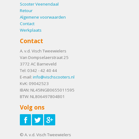
Scooter Veenendaal
Retour
Algemene voorwaarden
Contact
Werkplaats
Contact
A. v.d. Visch Tweewielers
Van Dompselaerstraat 25
3772 AC
Barneveld
Tel:
0342 - 42 40 44
E-mail:
info@vischscooters.nl
KvK: 09042523
IBAN: NL45INGB0655011595
BTW: NL806497804B01
Volg ons
© A. v.d. Visch Tweewielers