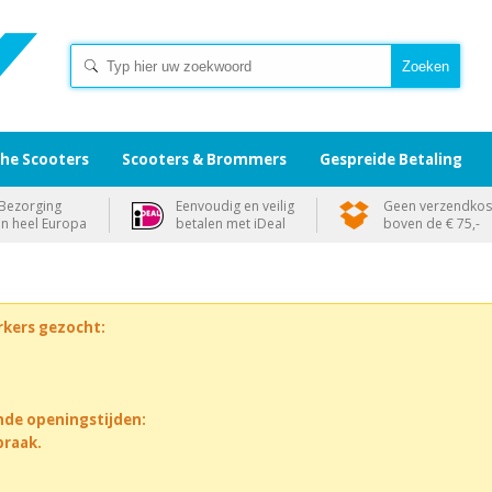
che Scooters
Scooters & Brommers
Gespreide Betaling
Bezorging
Eenvoudig en veilig
Geen verzendkos
in heel Europa
betalen met iDeal
boven de € 75,-
rkers gezocht:
nde openingstijden:
praak.