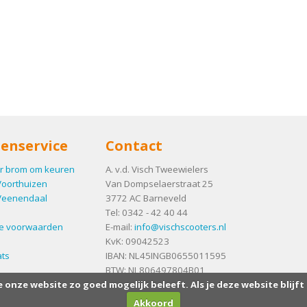
enservice
Contact
r brom om keuren
A. v.d. Visch Tweewielers
Voorthuizen
Van Dompselaerstraat 25
Veenendaal
3772 AC
Barneveld
Tel:
0342 - 42 40 44
e voorwaarden
E-mail:
info@vischscooters.nl
KvK: 09042523
ts
IBAN: NL45INGB0655011595
BTW: NL806497804B01
e onze website zo goed mogelijk beleeft. Als je deze website blijft
Akkoord