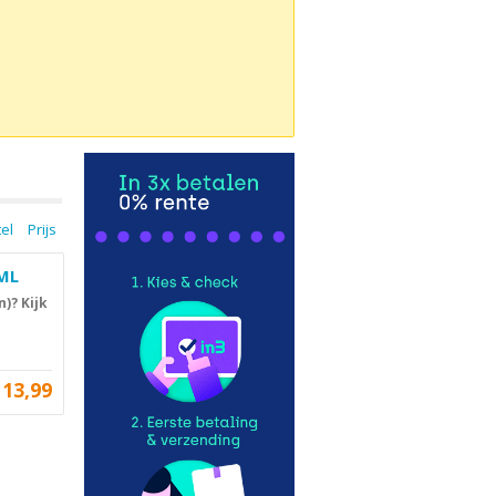
tel
Prijs
0ML
)? Kijk
13,99