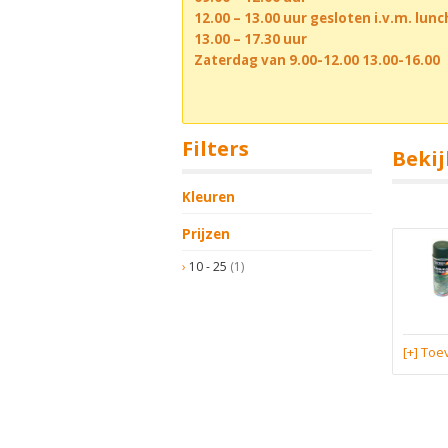
12.00 – 13.00 uur gesloten i.v.m. lun
13.00 – 17.30 uur
Zaterdag van 9.00-12.00 13.00-16.00
Filters
Bekij
Kleuren
Prijzen
10 - 25
(1)
[+] To