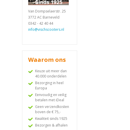
Van Dompselaerstr. 25
3772 AC Barneveld
0342 - 42 40 44
info@vischscooters.nl
Waarom ons
Keuze uit meer dan
40.000 onderdelen
Bezorging in heel
Europa
Eenvoudig en veilig
betalen met iDeal
Geen verzendkosten
boven de € 75,-
Kwaliteit sinds 1925
Bezorgen & afhalen