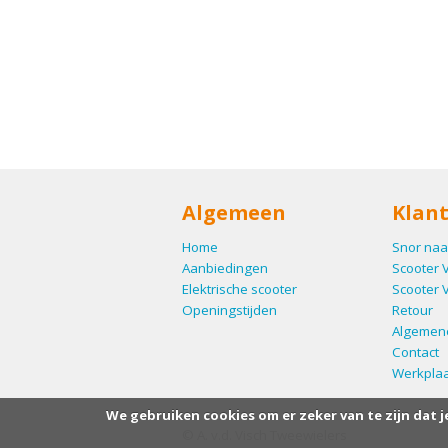
Algemeen
Klant
Home
Snor naa
Aanbiedingen
Scooter 
Elektrische scooter
Scooter 
Openingstijden
Retour
Algemen
Contact
Werkplaa
We gebruiken cookies om er zeker van te zijn dat j
© A. v.d. Visch Tweewielers