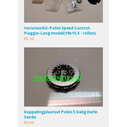
Variateurkit-Polini Speed Control-
Piaggio-Lang model(19x15.5 - rollen)
82,50
Koppelingplaatset Polini 5 Delig Derbi
Senda
89,99