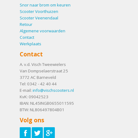
Snor naar brom om keuren
Scooter Voorthuizen
Scooter Veenendaal
Retour
Algemene voorwaarden
Contact
Werkplaats
Contact
A. v.d. Visch Tweewielers
Van Dompselaerstraat 25
3772 AC
Barneveld
Tel:
0342 - 42 40 44
E-mail:
info@vischscooters.nl
KvK: 09042523
IBAN: NL45INGB0655011595
BTW: NL806497804B01
Volg ons