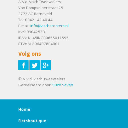
A. v.d. Visch Tweewielers
Van Dompselaerstraat 25
3772 AC
Barneveld
Tel:
0342 - 42 40 44
E-mail:
info@vischscooters.nl
KvK: 09042523
IBAN: NL45INGB0655011595
BTW: NL806497804B01
Volg ons
© A. v.d. Visch Tweewielers
Gerealiseerd door:
Suite Seven
Home
Fietsboutique