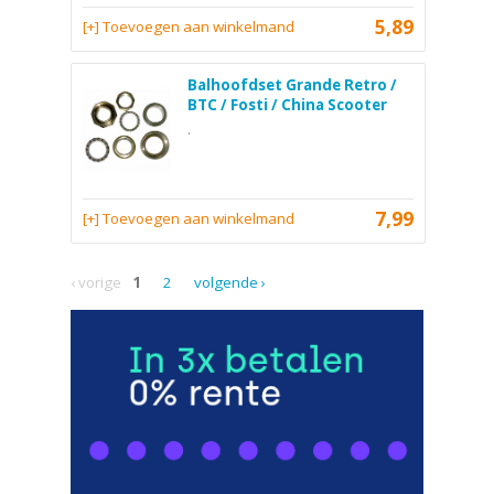
5,89
[+] Toevoegen aan winkelmand
Balhoofdset Grande Retro /
BTC / Fosti / China Scooter
.
7,99
[+] Toevoegen aan winkelmand
‹ vorige
1
2
volgende ›