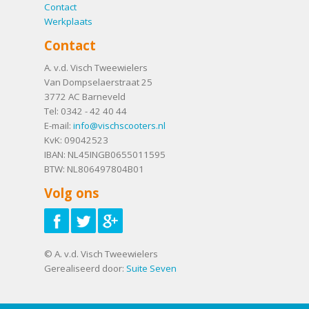
Contact
Werkplaats
Contact
A. v.d. Visch Tweewielers
Van Dompselaerstraat 25
3772 AC
Barneveld
Tel:
0342 - 42 40 44
E-mail:
info@vischscooters.nl
KvK: 09042523
IBAN: NL45INGB0655011595
BTW: NL806497804B01
Volg ons
© A. v.d. Visch Tweewielers
Gerealiseerd door:
Suite Seven