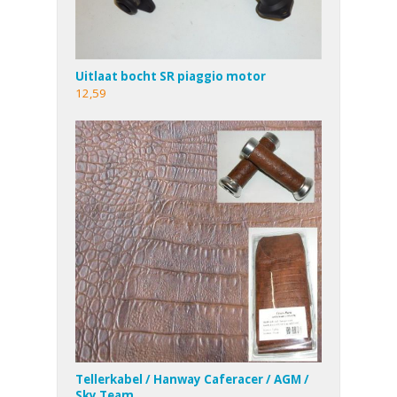
Uitlaat bocht SR piaggio motor
12,59
Tellerkabel / Hanway Caferacer / AGM /
Sky Team