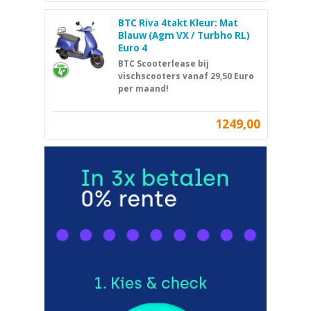
BTC Riva 4takt Kleur: Mat
Blauw (Agm VX / Turbho RL)
Euro 4
BTC Scooterlease bij
vischscooters vanaf 29,50 Euro
per maand!
1249,00