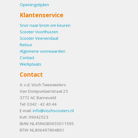
Openingstijden
Klantenservice
Snor naar brom om keuren
Scooter Voorthuizen
Scooter Veenendaal
Retour
Algemene voorwaarden
Contact
Werkplaats
Contact
A. v.d. Visch Tweewielers
Van Dompselaerstraat 25
3772 AC
Barneveld
Tel:
0342 - 42 40 44
E-mail:
info@vischscooters.nl
KvK: 09042523
IBAN: NL45INGB0655011595
BTW: NL806497804B01