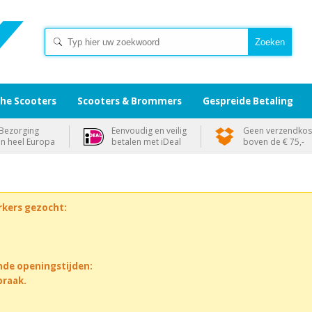
che Scooters
Scooters & Brommers
Gespreide Betaling
Bezorging
Eenvoudig en veilig
Geen verzendkos
in heel Europa
betalen met iDeal
boven de € 75,-
rkers gezocht:
nde openingstijden:
praak.