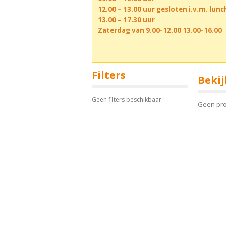
12.00 – 13.00 uur gesloten i.v.m. lun
13.00 – 17.30 uur
Zaterdag van 9.00-12.00 13.00-16.00
Filters
Bekij
Geen filters beschikbaar.
Geen pr