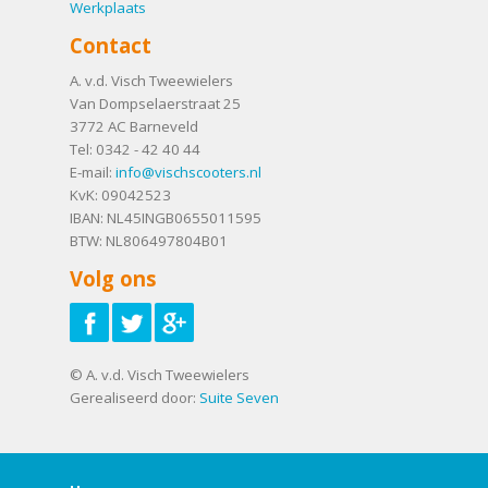
Werkplaats
Contact
A. v.d. Visch Tweewielers
Van Dompselaerstraat 25
3772 AC
Barneveld
Tel:
0342 - 42 40 44
E-mail:
info@vischscooters.nl
KvK: 09042523
IBAN: NL45INGB0655011595
BTW: NL806497804B01
Volg ons
© A. v.d. Visch Tweewielers
Gerealiseerd door:
Suite Seven