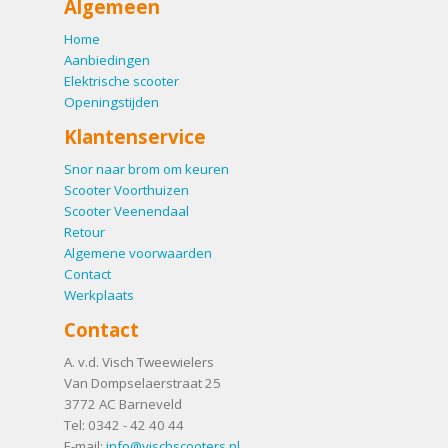
Algemeen
Home
Aanbiedingen
Elektrische scooter
Openingstijden
Klantenservice
Snor naar brom om keuren
Scooter Voorthuizen
Scooter Veenendaal
Retour
Algemene voorwaarden
Contact
Werkplaats
Contact
A. v.d. Visch Tweewielers
Van Dompselaerstraat 25
3772 AC
Barneveld
Tel:
0342 - 42 40 44
E-mail:
info@vischscooters.nl