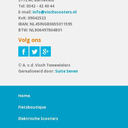
3772 AC
Barneveld
Tel:
0342 - 42 40 44
E-mail:
info@vischscooters.nl
KvK: 09042523
IBAN: NL45INGB0655011595
BTW: NL806497804B01
Volg ons
© A. v.d. Visch Tweewielers
Gerealiseerd door:
Suite Seven
Home
Fietsboutique
Elektrische Scooters