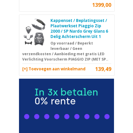
1399,00
Kappenset / Beplatingsset /
Plaatwerkset Piaggio Zip
2000 / SP Nardo Grey Glans 6
Delig Achterscherm Uit 1
Op voorraad / Beperkt
leverbaar / Geen
verzendkosten / Aanbieding met gratis LED
Verlichting Voorscherm PIAGGIO ZIP (MET SP..
139,49
[+] Toevoegen aan winkelmand