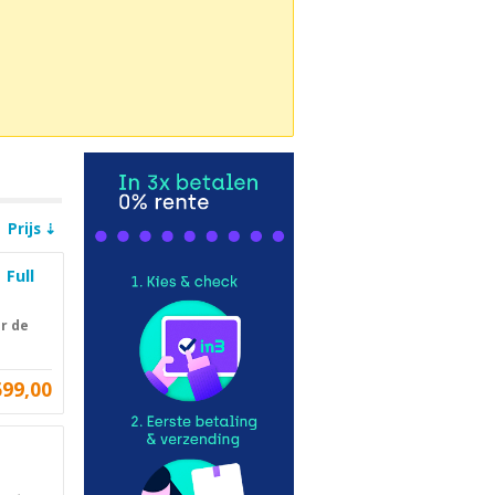
Prijs
 Full
ar de
699,00