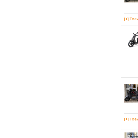
[+] To
[+] To