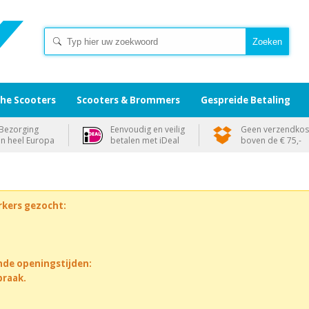
che Scooters
Scooters & Brommers
Gespreide Betaling
Bezorging
Eenvoudig en veilig
Geen verzendkos
in heel Europa
betalen met iDeal
boven de € 75,-
rkers gezocht:
nde openingstijden:
praak.