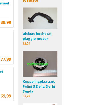
Nieuw
eheel
139,99
Uitlaat bocht SR
piaggio motor
12,59
77,99
el
Koppelingplaatset
Polini 5 Delig Derbi
Senda
69,99
89,99