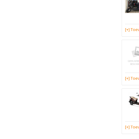
[+] To
[+] To
[+] To