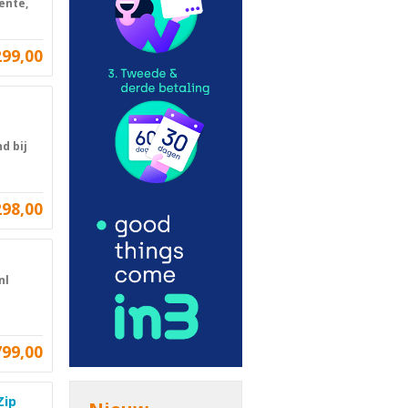
ente,
299,00
d bij
298,00
M
nl
799,00
Zip