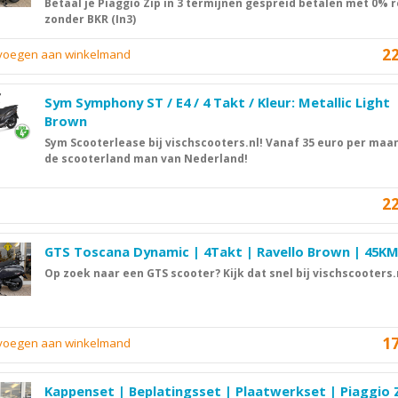
Betaal je Piaggio Zip in 3 termijnen gespreid betalen met 0% r
zonder BKR (In3)
2
evoegen aan winkelmand
Sym Symphony ST / E4 / 4 Takt / Kleur: Metallic Light
Brown
Sym Scooterlease bij vischscooters.nl! Vanaf 35 euro per maan
de scooterland man van Nederland!
2
GTS Toscana Dynamic | 4Takt | Ravello Brown | 45K
Op zoek naar een GTS scooter? Kijk dat snel bij vischscooters.
1
evoegen aan winkelmand
Kappenset | Beplatingsset | Plaatwerkset | Piaggio 