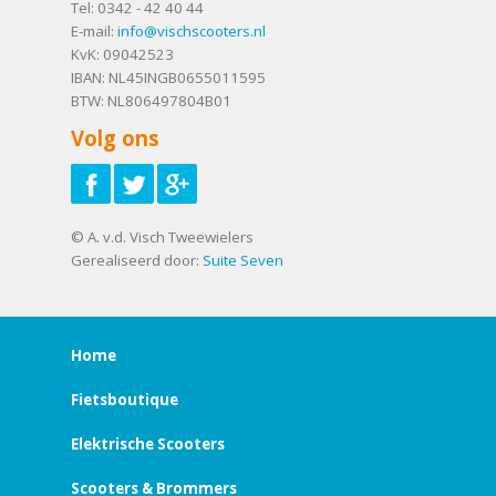
Tel:
0342 - 42 40 44
E-mail:
info@vischscooters.nl
KvK: 09042523
IBAN: NL45INGB0655011595
BTW: NL806497804B01
Volg ons
© A. v.d. Visch Tweewielers
Gerealiseerd door:
Suite Seven
Home
Fietsboutique
Elektrische Scooters
Scooters & Brommers