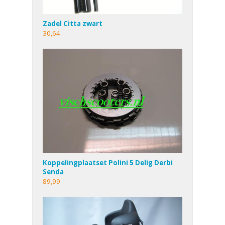
Zadel Citta zwart
30,64
Koppelingplaatset Polini 5 Delig Derbi
Senda
89,99