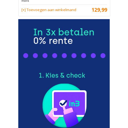
huis
129,99
[+] Toevoegen aan winkelmand