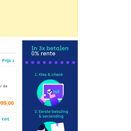
Prijs
ar de
999,00
| tot