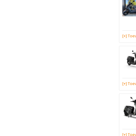
[+] To
[+] To
[+] To