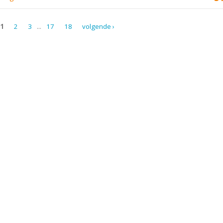
1
2
3
...
17
18
volgende ›