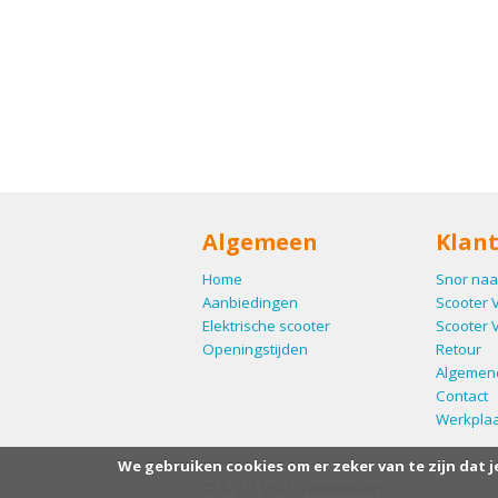
Algemeen
Klant
Home
Snor naa
Aanbiedingen
Scooter 
Elektrische scooter
Scooter 
Openingstijden
Retour
Algemen
Contact
Werkplaa
We gebruiken cookies om er zeker van te zijn dat j
© A. v.d. Visch Tweewielers