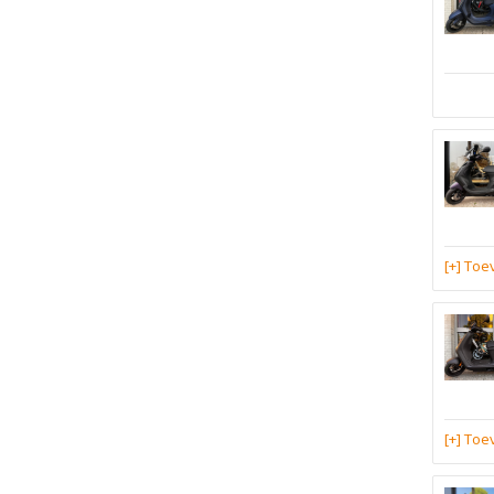
[+] To
[+] To