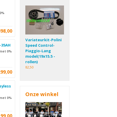
 0%
398,00
Variateurkit-Polini
V-35AH
Speed Control-
Piaggio-Lang
 met 0%
model(19x15.5 -
rollen)
82,50
299,00
eyless
Onze winkel
 met 0%
199,00