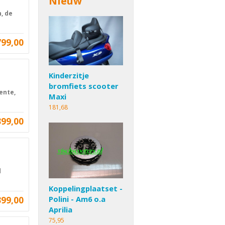
Nieuw
, de
799,00
Kinderzitje
bromfiets scooter
ente,
Maxi
181,68
399,00
d
Koppelingplaatset -
399,00
Polini - Am6 o.a
Aprilia
75,95