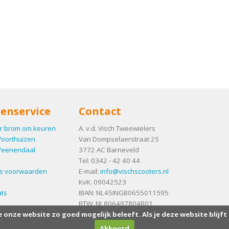
enservice
Contact
r brom om keuren
A. v.d. Visch Tweewielers
Voorthuizen
Van Dompselaerstraat 25
Veenendaal
3772 AC
Barneveld
Tel:
0342 - 42 40 44
e voorwaarden
E-mail:
info@vischscooters.nl
KvK: 09042523
ts
IBAN: NL45INGB0655011595
BTW: NL806497804B01
e onze website zo goed mogelijk beleeft. Als je deze website blijft
Akkoord