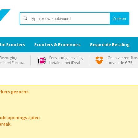
che Scooters
Scooters & Brommers
Gespreide Betaling
Bezorging
Eenvoudig en veilig
Geen verzendkos
in heel Europa
betalen met iDeal
boven de € 75,-
rkers gezocht:
nde openingstijden:
praak.