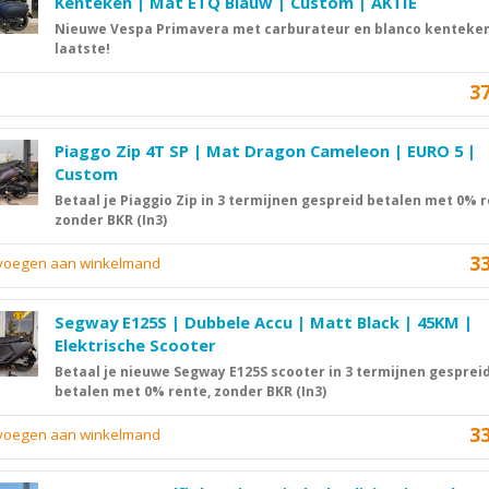
Kenteken | Mat ETQ Blauw | Custom | AKTIE
Nieuwe Vespa Primavera met carburateur en blanco kenteken
laatste!
3
Piaggo Zip 4T SP | Mat Dragon Cameleon | EURO 5 |
Custom
Betaal je Piaggio Zip in 3 termijnen gespreid betalen met 0% r
zonder BKR (In3)
3
evoegen aan winkelmand
Segway E125S | Dubbele Accu | Matt Black | 45KM |
Elektrische Scooter
Betaal je nieuwe Segway E125S scooter in 3 termijnen gesprei
betalen met 0% rente, zonder BKR (In3)
3
evoegen aan winkelmand