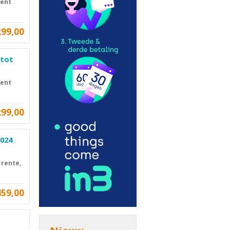
cent
299,00
 tot
cent
299,00
2024
 rente,
459,00