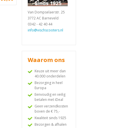
Van Dompselaerstr. 25
3772 AC Barneveld
0342 - 42 40 44
info@vischscooters.nl
Waarom ons
Keuze uit meer dan
40.000 onderdelen
Bezorging in heel
Europa
Eenvoudig en veilig
betalen met iDeal
Geen verzendkosten
boven de € 75,-
Kwaliteit sinds 1925
Bezorgen & afhalen