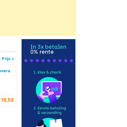
Prijs
avera
19,50