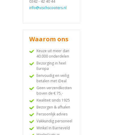
0342 - 42 40 44
info@vischscooters.nl
Waarom ons
Keuze uit meer dan
40.000 onderdelen
Bezorging in heel
Europa
Eenvoudig en veilig
betalen met iDeal
Geen verzendkosten
boven de € 75,-
Kwaliteit sinds 1925
Bezorgen & afhalen
Persoonlijk advies
Vakkundig personeel
Winkel in Barneveld
Werkplaats in