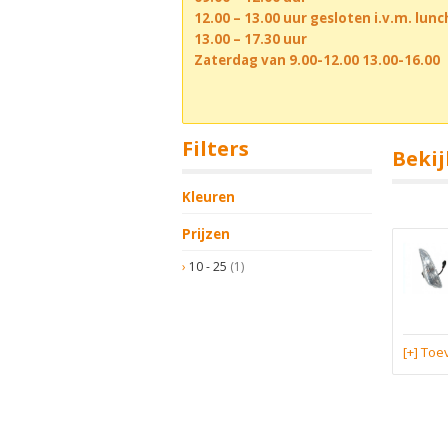
12.00 – 13.00 uur gesloten i.v.m. lun
13.00 – 17.30 uur
Zaterdag van 9.00-12.00 13.00-16.00
Filters
Bekij
Kleuren
Prijzen
10 - 25
(1)
[+] To