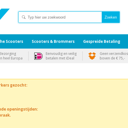
che Scooters
Scooters & Brommers
Gespreide Betaling
Bezorging
Eenvoudig en veilig
Geen verzendkos
in heel Europa
betalen met iDeal
boven de € 75,-
rkers gezocht:
nde openingstijden:
praak.