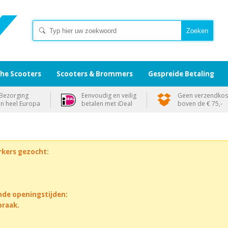
che Scooters
Scooters & Brommers
Gespreide Betaling
Bezorging
Eenvoudig en veilig
Geen verzendkos
in heel Europa
betalen met iDeal
boven de € 75,-
rkers gezocht:
nde openingstijden:
praak.