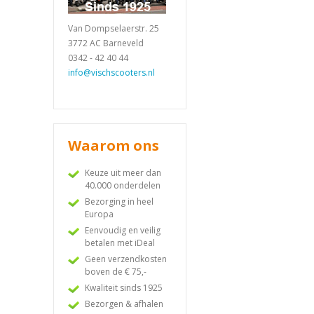
Van Dompselaerstr. 25
3772 AC Barneveld
0342 - 42 40 44
info@vischscooters.nl
Waarom ons
Keuze uit meer dan
40.000 onderdelen
Bezorging in heel
Europa
Eenvoudig en veilig
betalen met iDeal
Geen verzendkosten
boven de € 75,-
Kwaliteit sinds 1925
Bezorgen & afhalen