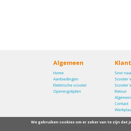
Algemeen
Klant
Home
Snor naa
Aanbiedingen
Scooter 
Elektrische scooter
Scooter 
Openingstijden
Retour
Algemen
Contact
Werkplaa
We gebruiken cookies om er zeker van te zijn dat j
© A. v.d. Visch Tweewielers