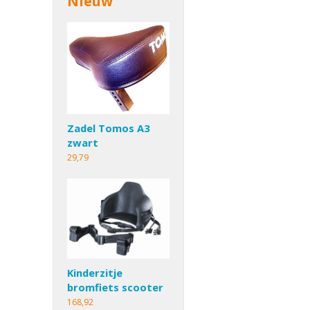
Nieuw
Zadel Tomos A3
zwart
29,79
Kinderzitje
bromfiets scooter
168,92