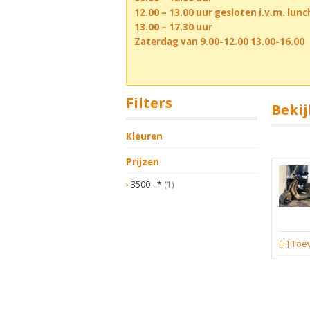
12.00 – 13.00 uur gesloten i.v.m. lun
13.00 – 17.30 uur
Zaterdag van 9.00-12.00 13.00-16.00
Filters
Bekij
Kleuren
Prijzen
3500 - *
(1)
[+] To