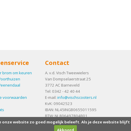
enservice
Contact
r brom om keuren
A. v.d. Visch Tweewielers
Voorthuizen
Van Dompselaerstraat 25
Veenendaal
3772 AC
Barneveld
Tel:
0342 - 42 40 44
e voorwaarden
E-mail:
info@vischscooters.nl
KvK: 09042523
ts
IBAN: NL45INGB0655011595
BTW: NL806497804B01
e onze website zo goed mogelijk beleeft. Als je deze website blijft
Akkoord