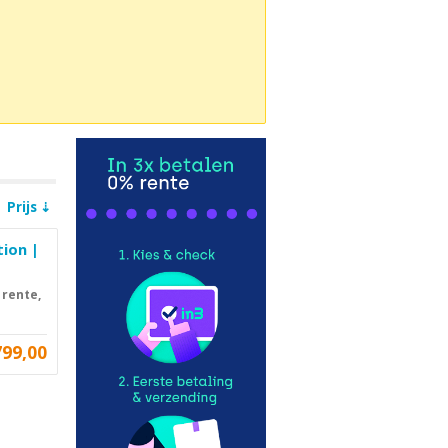
Prijs
tion |
 rente,
799,00