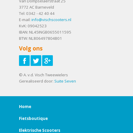
Van Dompselaerstraat 25
3772 AC
Barneveld
Tel:
0342 - 42 40 44
E-mail:
info@vischscooters.nl
KvK: 09042523
IBAN: NL45INGB0655011595
BTW: NL806497804B01
Volg ons
© A. v.d. Visch Tweewielers
Gerealiseerd door:
Suite Seven
Home
Fietsboutique
Elektrische Scooters