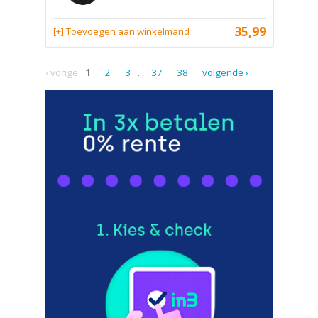
35,99
[+] Toevoegen aan winkelmand
‹ vorige
1
2
3
...
37
38
volgende ›