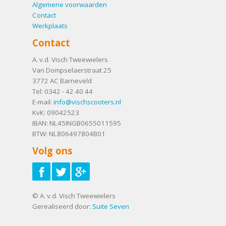
Algemene voorwaarden
Contact
Werkplaats
Contact
A. v.d. Visch Tweewielers
Van Dompselaerstraat 25
3772 AC
Barneveld
Tel:
0342 - 42 40 44
E-mail:
info@vischscooters.nl
KvK: 09042523
IBAN: NL45INGB0655011595
BTW: NL806497804B01
Volg ons
© A. v.d. Visch Tweewielers
Gerealiseerd door:
Suite Seven