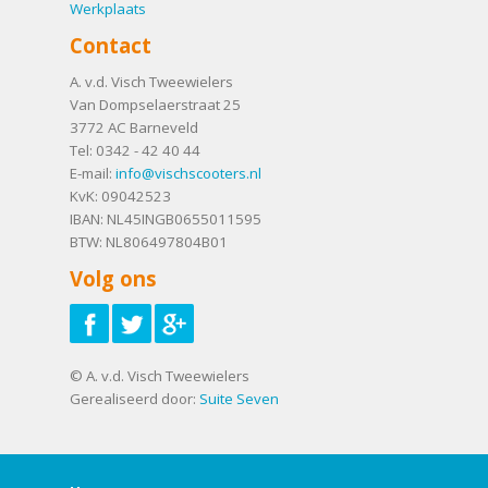
Werkplaats
Contact
A. v.d. Visch Tweewielers
Van Dompselaerstraat 25
3772 AC
Barneveld
Tel:
0342 - 42 40 44
E-mail:
info@vischscooters.nl
KvK: 09042523
IBAN: NL45INGB0655011595
BTW: NL806497804B01
Volg ons
© A. v.d. Visch Tweewielers
Gerealiseerd door:
Suite Seven