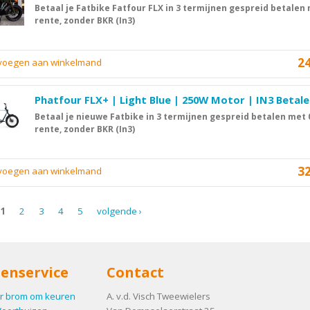
Betaal je Fatbike Fatfour FLX in 3 termijnen gespreid betalen
rente, zonder BKR (In3)
2
evoegen aan winkelmand
Phatfour FLX+ | Light Blue | 250W Motor | IN3 Betal
Betaal je nieuwe Fatbike in 3 termijnen gespreid betalen met
rente, zonder BKR (In3)
3
evoegen aan winkelmand
1
2
3
4
5
volgende ›
enservice
Contact
r brom om keuren
A. v.d. Visch Tweewielers