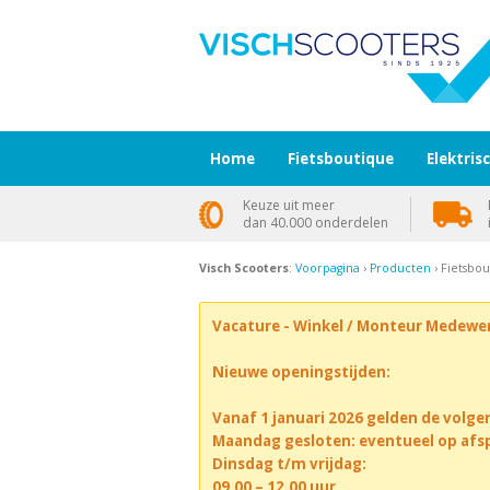
Home
Fietsboutique
Elektris
Keuze uit meer
dan 40.000 onderdelen
Visch Scooters
:
Voorpagina
›
Producten
› Fietsbo
Vacature - Winkel / Monteur Medewe
Nieuwe openingstijden:
Vanaf 1 januari 2026 gelden de volge
Maandag gesloten: eventueel op afs
Dinsdag t/m vrijdag:
09.00 – 12.00 uur