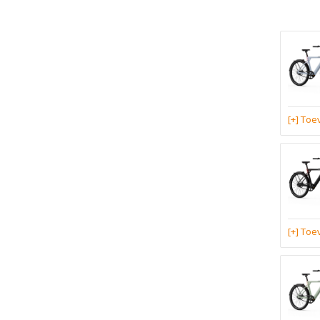
[+] To
[+] To