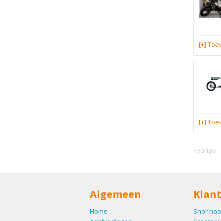
[+] To
[+] To
‹ vorige
Algemeen
Klant
Home
Snor naa