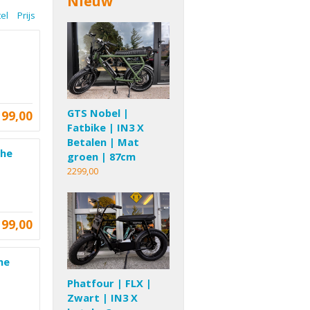
Nieuw
tel
Prijs
GTS Nobel |
199,00
Fatbike | IN3 X
Betalen | Mat
che
groen | 87cm
2299,00
199,00
he
Phatfour | FLX |
Zwart | IN3 X