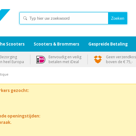
che Scooters
Scooters & Brommers
Gespreide Betaling
Bezorging
Eenvoudig en veilig
Geen verzendkos
in heel Europa
betalen met iDeal
boven de € 75,-
utique
rkers gezocht:
nde openingstijden:
praak.