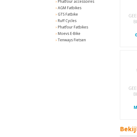
Phatfour accessoires
AGM Fatbikes
GTS Fatbike
Ruff Cycles
Phatfour Fatbikes
Moevs E-Bike
Tenways Fietsen
M
Bekij