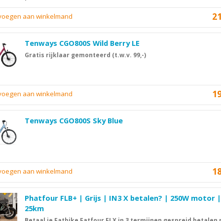
2
evoegen aan winkelmand
Tenways CGO800S Wild Berry LE
Gratis rijklaar gemonteerd (t.w.v. 99,-)
1
evoegen aan winkelmand
Tenways CGO800S Sky Blue
1
evoegen aan winkelmand
Phatfour FLB+ | Grijs | IN3 X betalen? | 250W motor |
25km
Betaal je Fatbike Fatfour FLX in 3 termijnen gespreid betalen