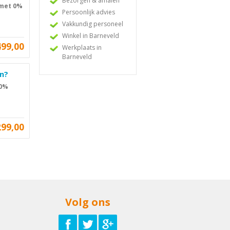
Bezorgen & afhalen
 met 0%
Persoonlijk advies
Vakkundig personeel
Winkel in Barneveld
499,00
Werkplaats in
Barneveld
en?
 0%
299,00
Volg ons