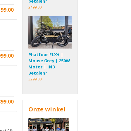
betalen?
2499,00
199,00
Phatfour FLX+ |
999,00
Mouse Grey | 250W
Motor | IN3
Betalen?
3299,00
899,00
Onze winkel
 met 0%