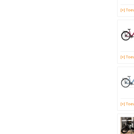
[+] To
[+] To
[+] To