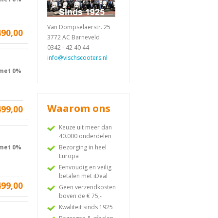
Van Dompselaerstr. 25
490,00
3772 AC Barneveld
0342 - 42 40 44
info@vischscooters.nl
 met 0%
Waarom ons
499,00
Keuze uit meer dan
40.000 onderdelen
Bezorging in heel
 met 0%
Europa
Eenvoudig en veilig
betalen met iDeal
499,00
Geen verzendkosten
boven de € 75,-
Kwaliteit sinds 1925