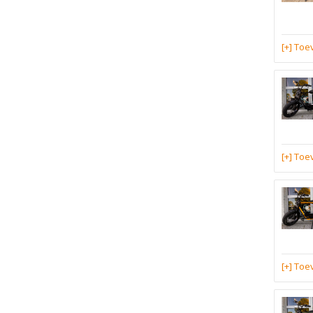
[+] To
[+] To
[+] To