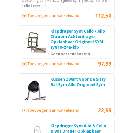
bestelling aan!Merk: Origineel symType: Sym allo &
cello Levertijd:..
112,50
[+] Toevoegen aan winkelmand
Klapdrager Sym Cello / Allo
Chroom Achterdrager
Opklapbaar Origineel SYM
sy810-z4a-klp
Geen verzendkosten.
97,99
[+] Toevoegen aan winkelmand
Kussen Zwart Voor De Sissy
Bar Sym Allo Origineel Sym
22,99
[+] Toevoegen aan winkelmand
Klapdrager Sym Allo & Cello
& Wit Drager Opklapbaar