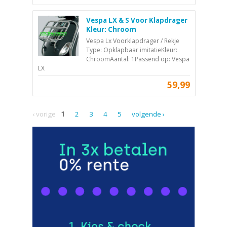
Vespa LX & S Voor Klapdrager
Kleur: Chroom
Vespa Lx Voorklapdrager / Rekje
Type: Opklapbaar imitatieKleur:
ChroomAantal: 1Passend op: Vespa
LX
59,99
‹ vorige
1
2
3
4
5
volgende ›