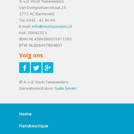
A. v.d. Visch Tweewielers
Van Dompselaerstraat 25
3772 AC
Barneveld
Tel:
0342 - 42 40 44
E-mail:
info@vischscooters.nl
KvK: 09042523
IBAN: NL45INGB0655011595
BTW: NL806497804B01
Volg ons
© A. v.d. Visch Tweewielers
Gerealiseerd door:
Suite Seven
Home
Fietsboutique