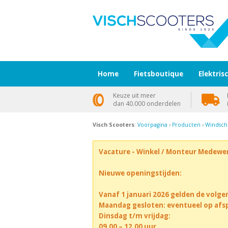
Home
Fietsboutique
Elektris
Keuze uit meer
dan 40.000 onderdelen
Visch Scooters
:
Voorpagina
›
Producten
›
Windsch
Vacature - Winkel / Monteur Medewe
Nieuwe openingstijden:
Vanaf 1 januari 2026 gelden de volge
Maandag gesloten: eventueel op afs
Dinsdag t/m vrijdag:
09.00 – 12.00 uur