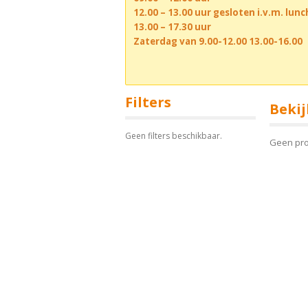
12.00 – 13.00 uur gesloten i.v.m. lun
13.00 – 17.30 uur
Zaterdag van 9.00-12.00 13.00-16.00
Filters
Bekij
Geen filters beschikbaar.
Geen pr