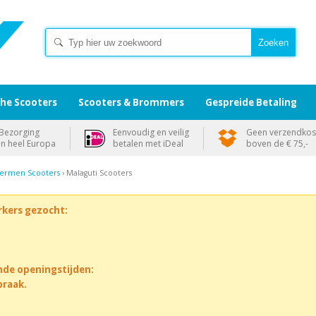
che Scooters
Scooters & Brommers
Gespreide Betaling
Bezorging
Eenvoudig en veilig
Geen verzendkos
in heel Europa
betalen met iDeal
boven de € 75,-
ermen Scooters
› Malaguti Scooters
rkers gezocht:
nde openingstijden:
praak.