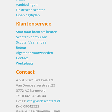
Aanbiedingen
Elektrische scooter
Openingstijden
Klantenservice
Snor naar brom om keuren
Scooter Voorthuizen
Scooter Veenendaal
Retour
Algemene voorwaarden
Contact
Werkplaats
Contact
A. v.d. Visch Tweewielers
Van Dompselaerstraat 25
3772 AC
Barneveld
Tel:
0342 - 42 40 44
E-mail:
info@vischscooters.nl
KvK: 09042523
IBAN: NL45INGB0655011595