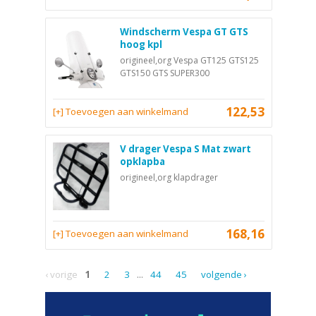
Windscherm Vespa GT GTS
hoog kpl
origineel,org Vespa GT125 GTS125
GTS150 GTS SUPER300
122,53
[+] Toevoegen aan winkelmand
V drager Vespa S Mat zwart
opklapba
origineel,org klapdrager
168,16
[+] Toevoegen aan winkelmand
‹ vorige
1
2
3
...
44
45
volgende ›