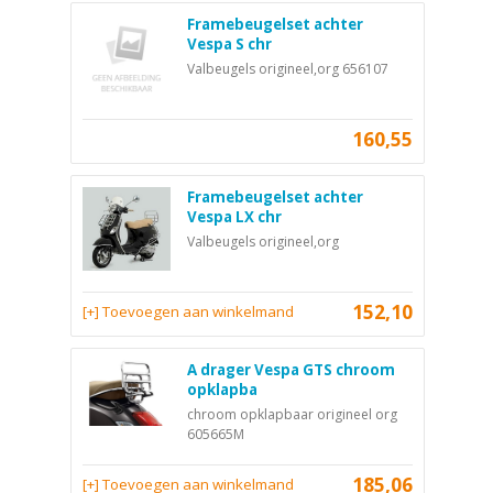
Framebeugelset achter
Vespa S chr
Valbeugels origineel,org 656107
160,55
Framebeugelset achter
Vespa LX chr
Valbeugels origineel,org
152,10
[+] Toevoegen aan winkelmand
A drager Vespa GTS chroom
opklapba
chroom opklapbaar origineel org
605665M
185,06
[+] Toevoegen aan winkelmand