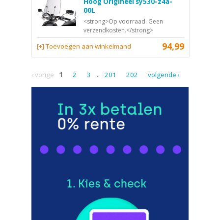
Hoog Origineel sy530-z4a-
00L
<strong>Op voorraad. Geen
verzendkosten.</strong>
94,99
[+] Toevoegen aan winkelmand
‹ vorige
1
2
3
...
201
202
volgende ›