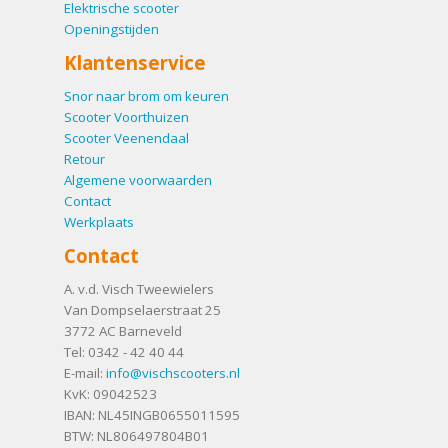
Elektrische scooter
Openingstijden
Klantenservice
Snor naar brom om keuren
Scooter Voorthuizen
Scooter Veenendaal
Retour
Algemene voorwaarden
Contact
Werkplaats
Contact
A. v.d. Visch Tweewielers
Van Dompselaerstraat 25
3772 AC
Barneveld
Tel:
0342 - 42 40 44
E-mail:
info@vischscooters.nl
KvK: 09042523
IBAN: NL45INGB0655011595
BTW: NL806497804B01