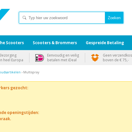
che Scooters
Scooters & Brommers
Gespreide Betaling
Bezorging
Eenvoudig en veilig
Geen verzendkos
in heel Europa
betalen met iDeal
boven de € 75,-
udsartikelen
› Multispray
rkers gezocht:
nde openingstijden:
praak.