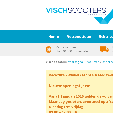
Home
Fietsboutique
Elektris
Keuze uit meer
dan 40.000 onderdelen
Visch Scooters
:
Voorpagina
›
Producten
›
Onderho
Vacature - Winkel / Monteur Medewe
Nieuwe openingstijden:
Vanaf 1 januari 2026 gelden de volge
Maandag gesloten: eventueel op afs
Dinsdag t/m vrijdag:
09.00 – 12.00 uur