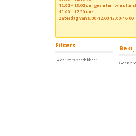
12.00 – 13.00 uur gesloten i.v.m. lun
13.00 – 17.30 uur
Zaterdag van 9.00-12.00 13.00-16.00
Filters
Bekij
Geen filters beschikbaar.
Geen pr