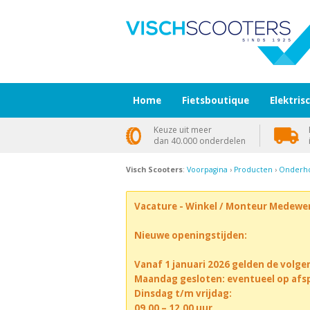
Home
Fietsboutique
Elektris
Keuze uit meer
dan 40.000 onderdelen
Visch Scooters
:
Voorpagina
›
Producten
›
Onderho
Vacature - Winkel / Monteur Medewe
Nieuwe openingstijden:
Vanaf 1 januari 2026 gelden de volge
Maandag gesloten: eventueel op afs
Dinsdag t/m vrijdag:
09.00 – 12.00 uur