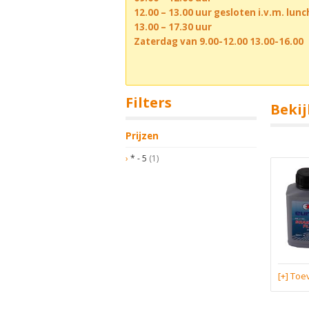
12.00 – 13.00 uur gesloten i.v.m. lun
13.00 – 17.30 uur
Zaterdag van 9.00-12.00 13.00-16.00
Filters
Bekij
Prijzen
* - 5
(1)
[+] To