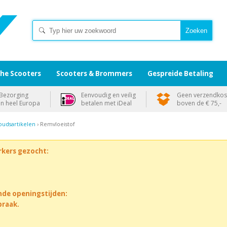
che Scooters
Scooters & Brommers
Gespreide Betaling
Bezorging
Eenvoudig en veilig
Geen verzendkos
in heel Europa
betalen met iDeal
boven de € 75,-
udsartikelen
› Remvloeistof
rkers gezocht:
nde openingstijden:
praak.