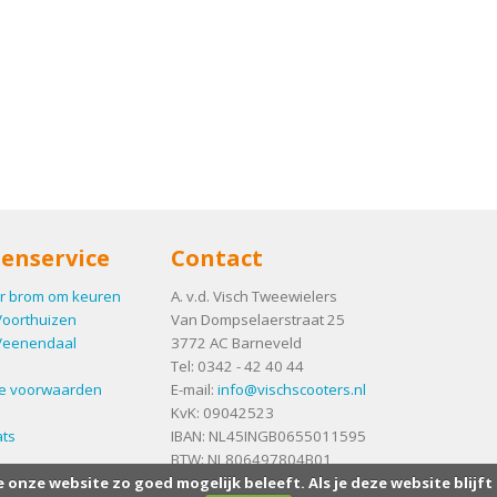
enservice
Contact
r brom om keuren
A. v.d. Visch Tweewielers
Voorthuizen
Van Dompselaerstraat 25
Veenendaal
3772 AC
Barneveld
Tel:
0342 - 42 40 44
e voorwaarden
E-mail:
info@vischscooters.nl
KvK: 09042523
ts
IBAN: NL45INGB0655011595
BTW: NL806497804B01
e onze website zo goed mogelijk beleeft. Als je deze website blijft