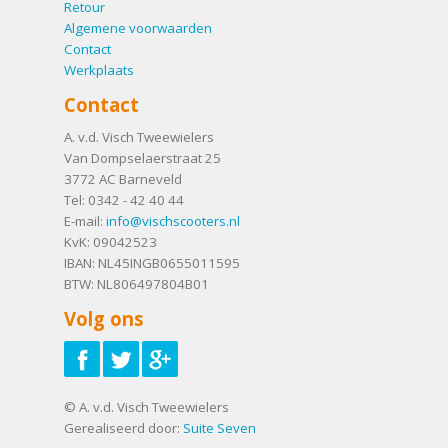
Retour
Algemene voorwaarden
Contact
Werkplaats
Contact
A. v.d. Visch Tweewielers
Van Dompselaerstraat 25
3772 AC
Barneveld
Tel:
0342 - 42 40 44
E-mail:
info@vischscooters.nl
KvK: 09042523
IBAN: NL45INGB0655011595
BTW: NL806497804B01
Volg ons
© A. v.d. Visch Tweewielers
Gerealiseerd door:
Suite Seven