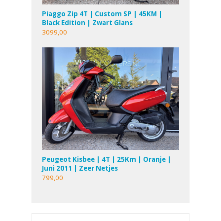
Piaggo Zip 4T | Custom SP | 45KM |
Black Edition | Zwart Glans
3099,00
Peugeot Kisbee | 4T | 25Km | Oranje |
Juni 2011 | Zeer Netjes
799,00