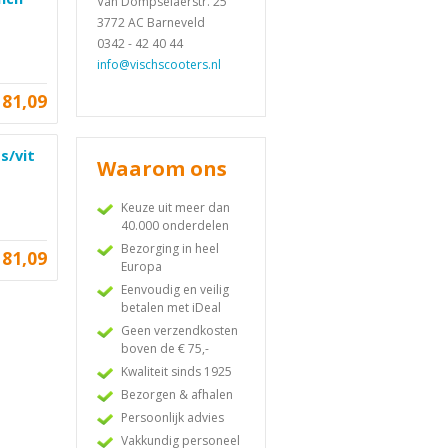
Van Dompselaerstr. 25
3772 AC Barneveld
0342 - 42 40 44
info@vischscooters.nl
81,09
s/vit
Waarom ons
Keuze uit meer dan
40.000 onderdelen
Bezorging in heel
81,09
Europa
Eenvoudig en veilig
betalen met iDeal
Geen verzendkosten
boven de € 75,-
Kwaliteit sinds 1925
Bezorgen & afhalen
Persoonlijk advies
Vakkundig personeel