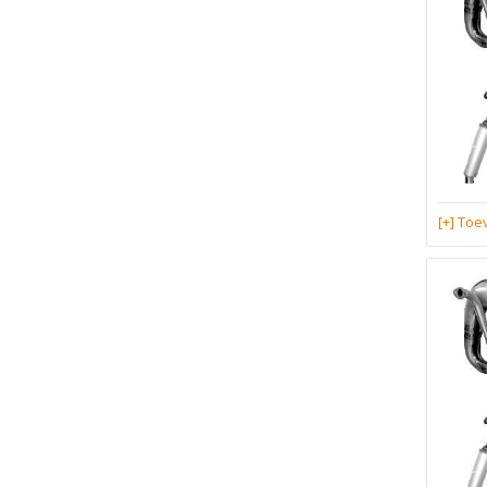
[+] To