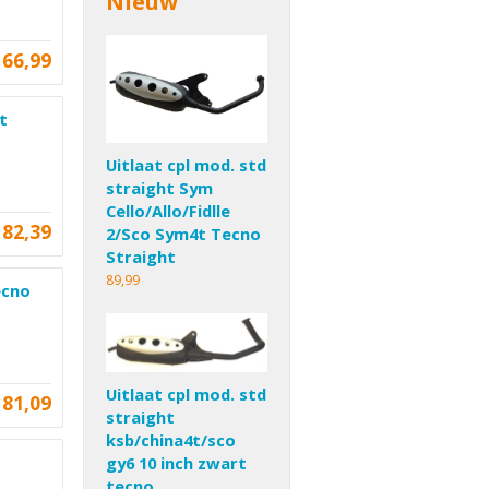
Nieuw
66,99
t
Uitlaat cpl mod. std
straight Sym
Cello/Allo/Fidlle
82,39
2/Sco Sym4t Tecno
Straight
89,99
ecno
Uitlaat cpl mod. std
81,09
straight
ksb/china4t/sco
gy6 10 inch zwart
tecno