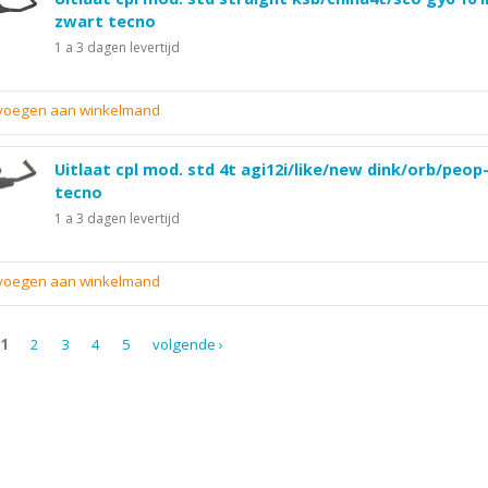
zwart tecno
1 a 3 dagen levertijd
evoegen aan winkelmand
Uitlaat cpl mod. std 4t agi12i/like/new dink/orb/peop-
tecno
1 a 3 dagen levertijd
evoegen aan winkelmand
1
2
3
4
5
volgende ›