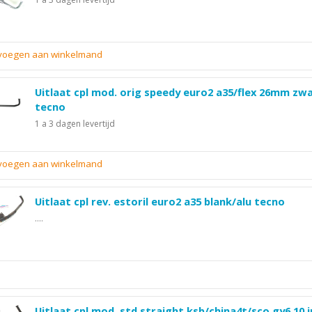
evoegen aan winkelmand
Uitlaat cpl mod. orig speedy euro2 a35/flex 26mm zw
tecno
1 a 3 dagen levertijd
evoegen aan winkelmand
Uitlaat cpl rev. estoril euro2 a35 blank/alu tecno
....
Uitlaat cpl mod. std straight ksb/china4t/sco gy6 10 