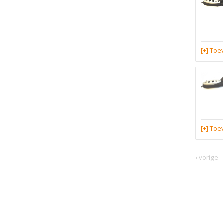
[+] To
[+] To
‹ vorige