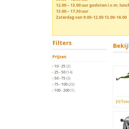
12.00 – 13.00 uur gesloten i.v.m. lun
13.00 – 17.30 uur
Zaterdag van 9.00-12.00 13.00-16.00
Filters
Bekij
Prijzen
10 - 25
(2)
25 - 50
(14)
50 - 75
(3)
75 - 100
(25)
100 - 200
(1)
[+] To