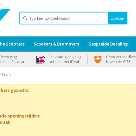
che Scooters
Scooters & Brommers
Gespreide Betaling
Bezorging
Eenvoudig en veilig
Geen verzendkos
in heel Europa
betalen met iDeal
boven de € 75,-
› Tecno
rkers gezocht:
nde openingstijden:
praak.