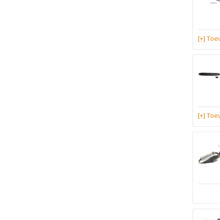
[+] To
[+] To