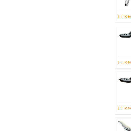
[+] To
[+] To
[+] To