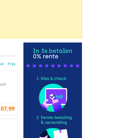
tel
Prijs
Puch
107,99