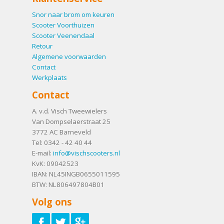
Snor naar brom om keuren
Scooter Voorthuizen
Scooter Veenendaal
Retour
Algemene voorwaarden
Contact
Werkplaats
Contact
A. v.d. Visch Tweewielers
Van Dompselaerstraat 25
3772 AC
Barneveld
Tel:
0342 - 42 40 44
E-mail:
info@vischscooters.nl
KvK: 09042523
IBAN: NL45INGB0655011595
BTW: NL806497804B01
Volg ons