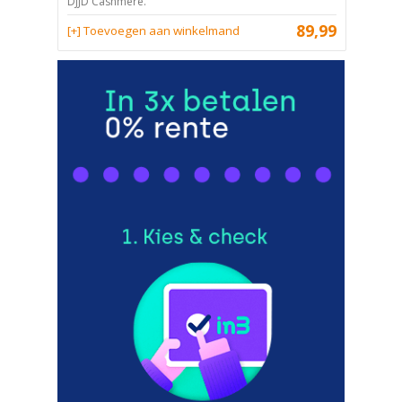
DJJD Cashmere.
89,99
[+] Toevoegen aan winkelmand