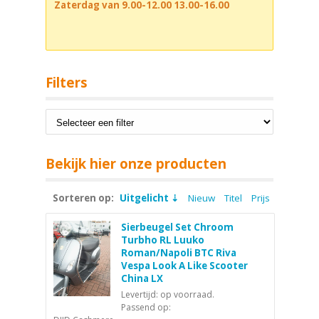
Zaterdag van 9.00-12.00 13.00-16.00
Filters
Bekijk hier onze producten
Sorteren op:
Uitgelicht
Nieuw
Titel
Prijs
Sierbeugel Set Chroom
Turbho RL Luuko
Roman/Napoli BTC Riva
Vespa Look A Like Scooter
China LX
Levertijd: op voorraad.
Passend op: