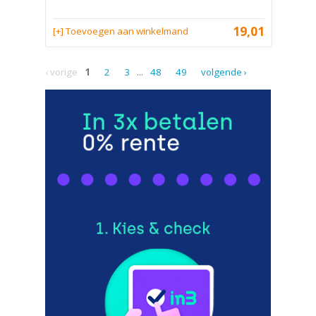
19,01
[+] Toevoegen aan winkelmand
‹ vorige
1
2
3
...
48
49
volgende ›