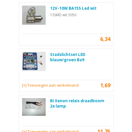
12V-10W BA15S Led wit
13SMD wit 5050
6,34
Stadslichtset LED
blauw/groen Ba9
1,69
[+] Toevoegen aan winkelmand
Bi Xenon relais draadboom
2e lamp
11,75
[+] Toevoegen aan winkelmand