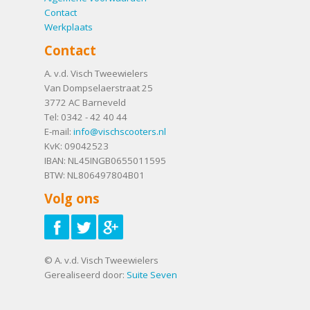
Contact
Werkplaats
Contact
A. v.d. Visch Tweewielers
Van Dompselaerstraat 25
3772 AC
Barneveld
Tel:
0342 - 42 40 44
E-mail:
info@vischscooters.nl
KvK: 09042523
IBAN: NL45INGB0655011595
BTW: NL806497804B01
Volg ons
© A. v.d. Visch Tweewielers
Gerealiseerd door:
Suite Seven