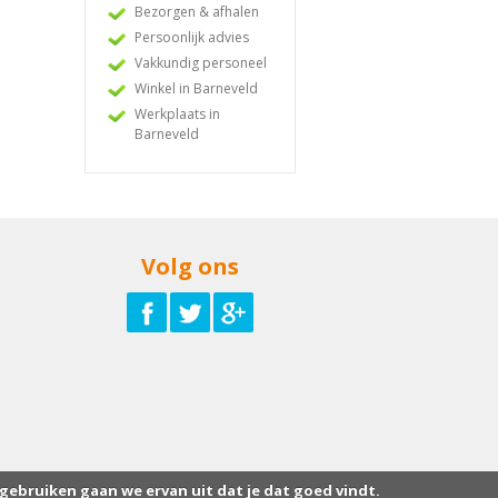
Bezorgen & afhalen
Persoonlijk advies
Vakkundig personeel
Winkel in Barneveld
Werkplaats in
Barneveld
Volg ons
 gebruiken gaan we ervan uit dat je dat goed vindt.