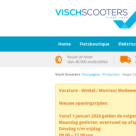
Home
Fietsboutique
Elektris
Keuze uit meer
dan 40.000 onderdelen
Visch Scooters
:
Voorpagina
›
Producten
› Vespa Cit
Vacature - Winkel / Monteur Medewe
Nieuwe openingstijden:
Vanaf 1 januari 2026 gelden de volge
Maandag gesloten: eventueel op afs
Dinsdag t/m vrijdag:
09.00 – 12.00 uur