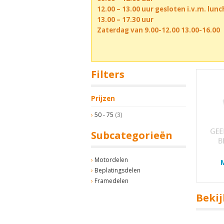
12.00 – 13.00 uur gesloten i.v.m. lun
13.00 – 17.30 uur
Zaterdag van 9.00-12.00 13.00-16.00
Filters
Prijzen
50 - 75
(3)
Subcategorieën
Motordelen
Beplatingsdelen
Framedelen
Bekij