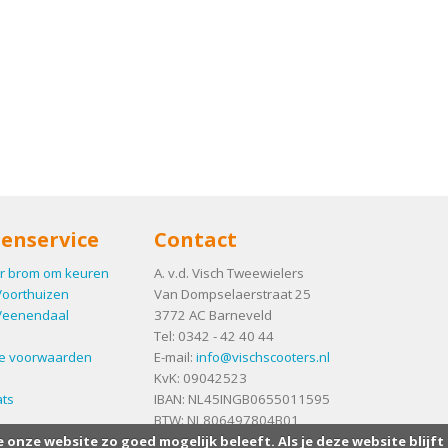
enservice
Contact
r brom om keuren
A. v.d. Visch Tweewielers
Voorthuizen
Van Dompselaerstraat 25
Veenendaal
3772 AC
Barneveld
Tel:
0342 - 42 40 44
e voorwaarden
E-mail:
info@vischscooters.nl
KvK: 09042523
ts
IBAN: NL45INGB0655011595
BTW: NL806497804B01
e onze website zo goed mogelijk beleeft. Als je deze website blijft