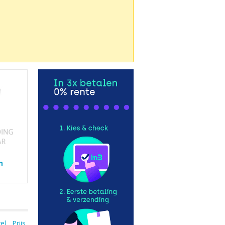
n
tel
Prijs