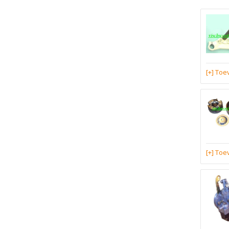
[+] To
[+] To