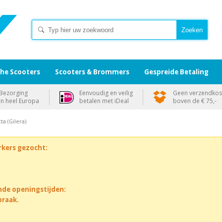
che Scooters
Scooters & Brommers
Gespreide Betaling
Bezorging
Eenvoudig en veilig
Geen verzendkos
in heel Europa
betalen met iDeal
boven de € 75,-
ta (Gilera)
rkers gezocht:
nde openingstijden:
praak.