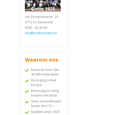
Van Dompselaerstr. 25
3772 AC Barneveld
0342 - 42 40 44
info@vischscooters.nl
Waarom ons
Keuze uit meer dan
40.000 onderdelen
Bezorging in heel
Europa
Eenvoudig en veilig
betalen met iDeal
Geen verzendkosten
boven de € 75,-
Kwaliteit sinds 1925