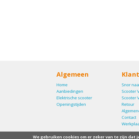
Algemeen
Klant
Home
Snor naa
Aanbiedingen
Scooter 
Elektrische scooter
Scooter 
Openingstijden
Retour
Algemen
Contact
Werkplaa
We gebruiken cookies om er zeker van te zijn dat j