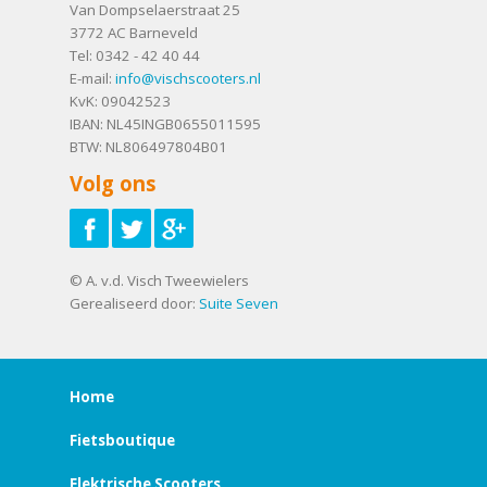
Van Dompselaerstraat 25
3772 AC
Barneveld
Tel:
0342 - 42 40 44
E-mail:
info@vischscooters.nl
KvK: 09042523
IBAN: NL45INGB0655011595
BTW: NL806497804B01
Volg ons
© A. v.d. Visch Tweewielers
Gerealiseerd door:
Suite Seven
Home
Fietsboutique
Elektrische Scooters