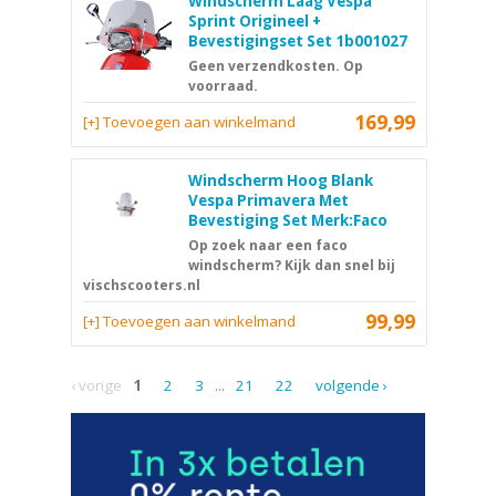
Windscherm Laag Vespa
Sprint Origineel +
Bevestigingset Set 1b001027
Geen verzendkosten. Op
voorraad.
169,99
[+] Toevoegen aan winkelmand
Windscherm Hoog Blank
Vespa Primavera Met
Bevestiging Set Merk:Faco
Op zoek naar een faco
windscherm? Kijk dan snel bij
vischscooters.nl
99,99
[+] Toevoegen aan winkelmand
‹ vorige
1
2
3
...
21
22
volgende ›