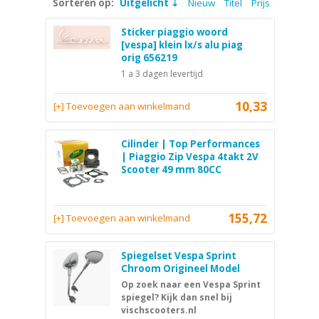
Sorteren op:
Uitgelicht
Nieuw
Titel
Prijs
Sticker piaggio woord
[vespa] klein lx/s alu piag
orig 656219
1 a 3 dagen levertijd
10,33
[+] Toevoegen aan winkelmand
Cilinder | Top Performances
| Piaggio Zip Vespa 4takt 2V
Scooter 49 mm 80CC
155,72
[+] Toevoegen aan winkelmand
Spiegelset Vespa Sprint
Chroom Origineel Model
Op zoek naar een Vespa Sprint
spiegel? Kijk dan snel bij
vischscooters.nl