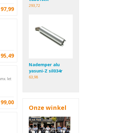
293,72
97,99
95,49
Nademper alu
yasuni-Z sil034r
63,98
mx. let
199,00
Onze winkel