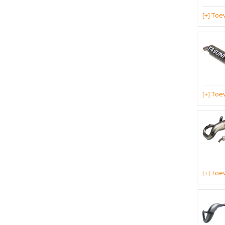
[+] To
[+] To
[+] To