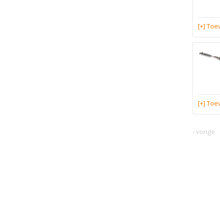
[+] To
[+] To
‹ vorige