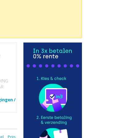
gingen /
tel
Prijs