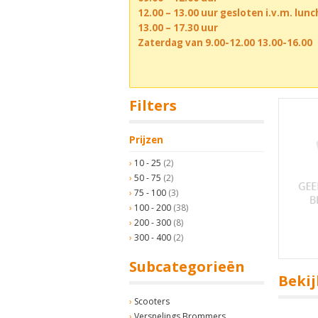
12.00 – 13.00 uur gesloten i.v.m. lun
13.00 – 17.30 uur
Zaterdag van 9.00-12.00 13.00-16.00
Filters
Prijzen
10 - 25
(2)
50 - 75
(2)
75 - 100
(3)
100 - 200
(38)
200 - 300
(8)
300 - 400
(2)
Subcategorieën
Bekij
Scooters
Versnelings Brommers