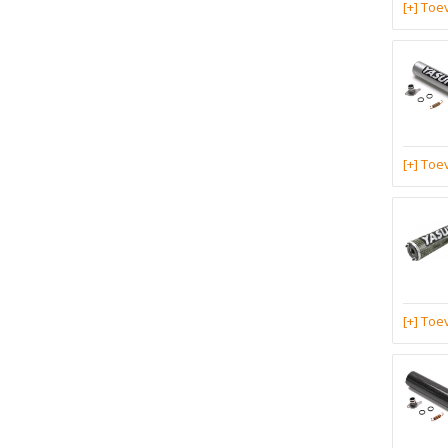
[+] To
[+] To
[+] To