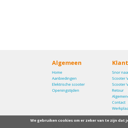
Algemeen
Klant
Home
Snor naa
Aanbiedingen
Scooter 
Elektrische scooter
Scooter 
Openingstijden
Retour
Algemen
Contact
Werkplaa
We gebruiken cookies om er zeker van te zijn dat j
© A. v.d. Visch Tweewielers