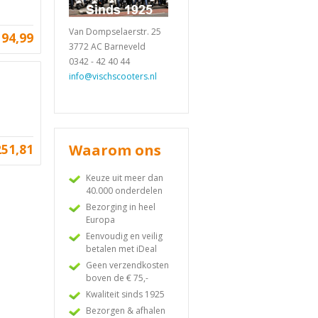
Van Dompselaerstr. 25
194,99
3772 AC Barneveld
0342 - 42 40 44
info@vischscooters.nl
251,81
Waarom ons
Keuze uit meer dan
40.000 onderdelen
Bezorging in heel
Europa
Eenvoudig en veilig
betalen met iDeal
Geen verzendkosten
boven de € 75,-
Kwaliteit sinds 1925
Bezorgen & afhalen