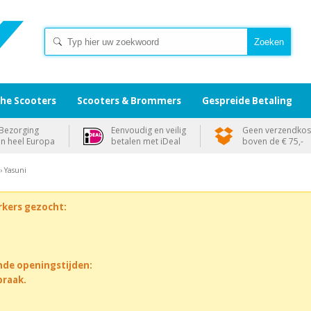
che Scooters
Scooters & Brommers
Gespreide Betaling
Bezorging
Eenvoudig en veilig
Geen verzendkos
in heel Europa
betalen met iDeal
boven de € 75,-
› Yasuni
rkers gezocht:
nde openingstijden:
praak.