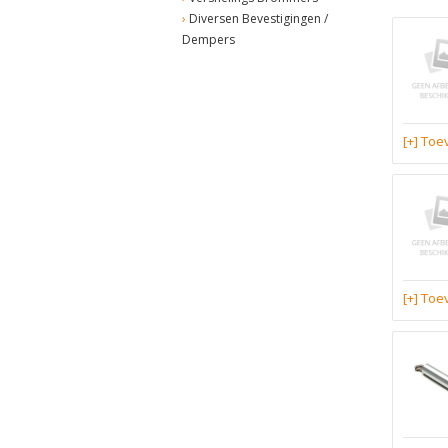
Diversen Bevestigingen /
Dempers
[+] To
[+] To