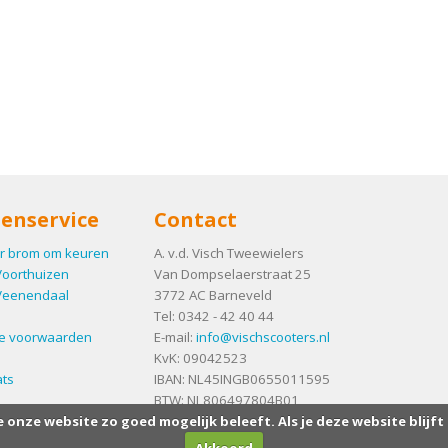
enservice
Contact
r brom om keuren
A. v.d. Visch Tweewielers
Voorthuizen
Van Dompselaerstraat 25
Veenendaal
3772 AC
Barneveld
Tel:
0342 - 42 40 44
e voorwaarden
E-mail:
info@vischscooters.nl
KvK: 09042523
ts
IBAN: NL45INGB0655011595
BTW: NL806497804B01
e onze website zo goed mogelijk beleeft. Als je deze website blijft