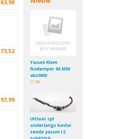
Nieuw
63,98
73,52
Yasuni Klem
Nademper 60 MM
abz060r
11,99
97,99
Uitlaat cpl
onderlangs kevlar
senda yasuni r2
tub810ck