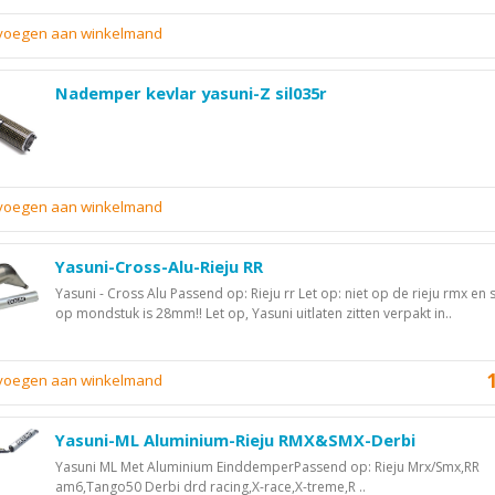
evoegen aan winkelmand
Nademper kevlar yasuni-Z sil035r
evoegen aan winkelmand
Yasuni-Cross-Alu-Rieju RR
Yasuni - Cross Alu Passend op: Rieju rr Let op: niet op de rieju rmx en s
op mondstuk is 28mm!! Let op, Yasuni uitlaten zitten verpakt in..
evoegen aan winkelmand
Yasuni-ML Aluminium-Rieju RMX&SMX-Derbi
Yasuni ML Met Aluminium EinddemperPassend op: Rieju Mrx/Smx,RR
am6,Tango50 Derbi drd racing,X-race,X-treme,R ..