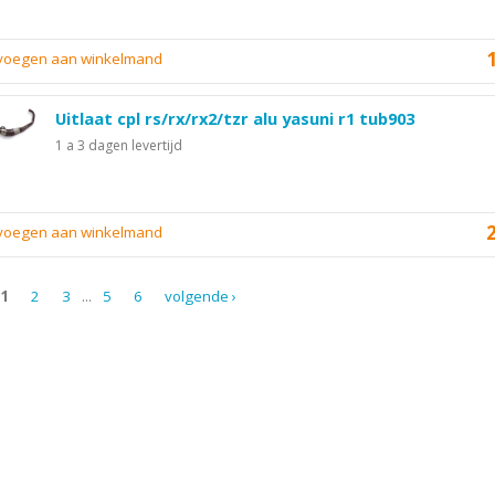
evoegen aan winkelmand
Uitlaat cpl rs/rx/rx2/tzr alu yasuni r1 tub903
1 a 3 dagen levertijd
evoegen aan winkelmand
1
2
3
...
5
6
volgende ›