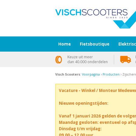
Home
Fietsboutique
Elektris
Keuze uit meer
dan 40.000 onderdelen
Visch Scooters
:
Voorpagina
›
Producten
› Zijscher
Vacature - Winkel / Monteur Medewe
Nieuwe openingstijden:
Vanaf 1 januari 2026 gelden de volge
Maandag gesloten: eventueel op afs
Dinsdag t/m vrijdag:
09.00 – 12.00 uur