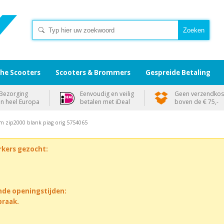
che Scooters
Scooters & Brommers
Gespreide Betaling
Bezorging
Eenvoudig en veilig
Geen verzendkos
in heel Europa
betalen met iDeal
boven de € 75,-
m zip2000 blank piag orig 5754065
rkers gezocht:
nde openingstijden:
praak.