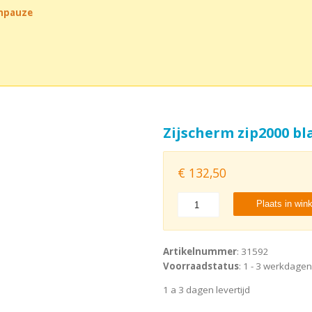
chpauze
Zijscherm zip2000 bl
€
132,50
Plaats in win
Artikelnummer
: 31592
Voorraadstatus
: 1 - 3 werkdagen
1 a 3 dagen levertijd