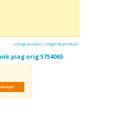
‹ vorige product
|
volgende product ›
ank piag orig 5754065
kelwagen