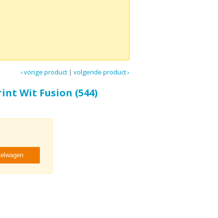
‹ vorige product
|
volgende product ›
int Wit Fusion (544)
kelwagen