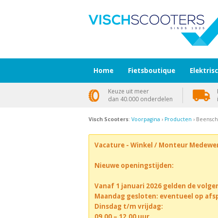
Home
Fietsboutique
Elektris
Keuze uit meer
dan 40.000 onderdelen
Visch Scooters
:
Voorpagina
›
Producten
› Beenschi
Vacature - Winkel / Monteur Medewe
Nieuwe openingstijden:
Vanaf 1 januari 2026 gelden de volge
Maandag gesloten: eventueel op afs
Dinsdag t/m vrijdag:
09.00 – 12.00 uur