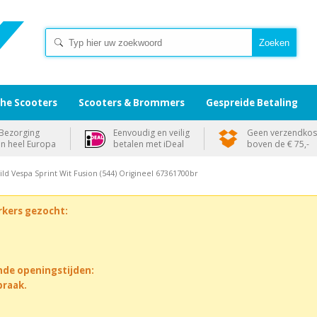
che Scooters
Scooters & Brommers
Gespreide Betaling
Bezorging
Eenvoudig en veilig
Geen verzendkos
in heel Europa
betalen met iDeal
boven de € 75,-
ld Vespa Sprint Wit Fusion (544) Origineel 67361700br
rkers gezocht:
nde openingstijden:
praak.