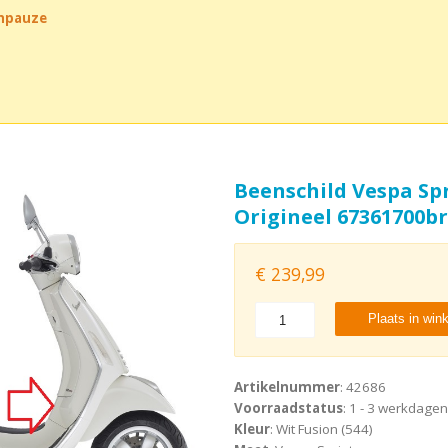
chpauze
Beenschild Vespa Spr
Origineel 67361700br
€
239,99
Plaats in win
Artikelnummer
: 42686
Voorraadstatus
: 1 - 3 werkdagen
Kleur
: Wit Fusion (544)