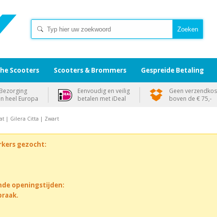
che Scooters
Scooters & Brommers
Gespreide Betaling
Bezorging
Eenvoudig en veilig
Geen verzendkos
in heel Europa
betalen met iDeal
boven de € 75,-
t | Gilera Citta | Zwart
rkers gezocht:
nde openingstijden:
praak.