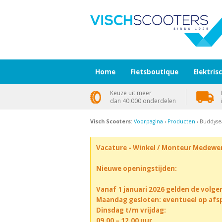
Home
Fietsboutique
Elektris
Keuze uit meer
dan 40.000 onderdelen
Visch Scooters
:
Voorpagina
›
Producten
› Buddysea
Vacature - Winkel / Monteur Medewe
Nieuwe openingstijden:
Vanaf 1 januari 2026 gelden de volge
Maandag gesloten: eventueel op afs
Dinsdag t/m vrijdag:
09.00 – 12.00 uur