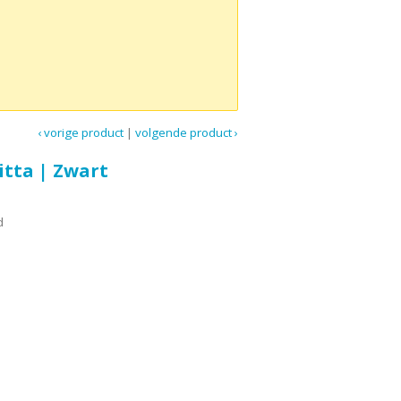
‹ vorige product
|
volgende product ›
itta | Zwart
d