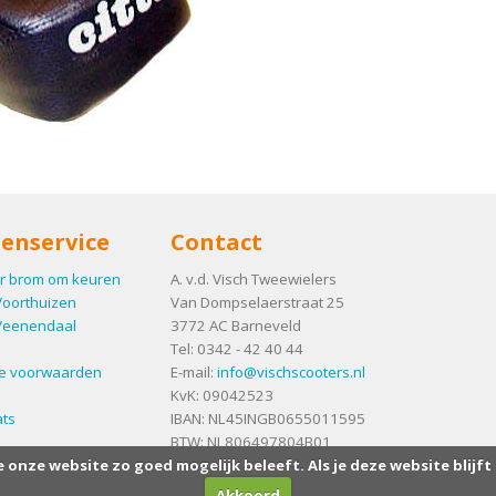
enservice
Contact
r brom om keuren
A. v.d. Visch Tweewielers
Voorthuizen
Van Dompselaerstraat 25
Veenendaal
3772 AC
Barneveld
Tel:
0342 - 42 40 44
e voorwaarden
E-mail:
info@vischscooters.nl
KvK: 09042523
ts
IBAN: NL45INGB0655011595
BTW: NL806497804B01
e onze website zo goed mogelijk beleeft. Als je deze website blijft
Akkoord