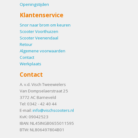
Openingstijden
Klantenservice
Snor naar brom om keuren
Scooter Voorthuizen
Scooter Veenendaal
Retour
Algemene voorwaarden
Contact
Werkplaats
Contact
A. v.d. Visch Tweewielers
Van Dompselaerstraat 25
3772 AC
Barneveld
Tel:
0342 - 42 40 44
E-mail:
info@vischscooters.nl
KvK: 09042523
IBAN: NL45INGB0655011595
BTW: NL806497804B01