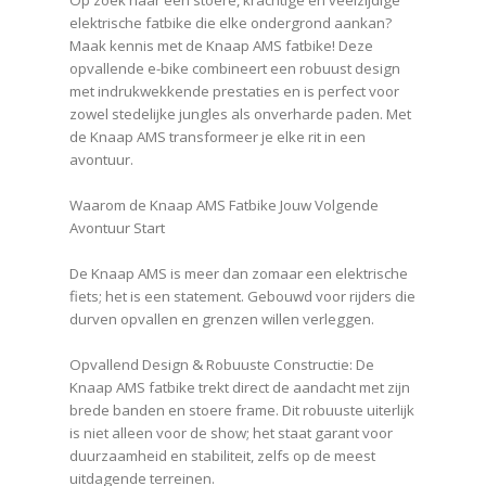
Op zoek naar een stoere, krachtige en veelzijdige
elektrische fatbike die elke ondergrond aankan?
Maak kennis met de Knaap AMS fatbike! Deze
opvallende e-bike combineert een robuust design
met indrukwekkende prestaties en is perfect voor
zowel stedelijke jungles als onverharde paden. Met
de Knaap AMS transformeer je elke rit in een
avontuur.
Waarom de Knaap AMS Fatbike Jouw Volgende
Avontuur Start
De Knaap AMS is meer dan zomaar een elektrische
fiets; het is een statement. Gebouwd voor rijders die
durven opvallen en grenzen willen verleggen.
Opvallend Design & Robuuste Constructie: De
Knaap AMS fatbike trekt direct de aandacht met zijn
brede banden en stoere frame. Dit robuuste uiterlijk
is niet alleen voor de show; het staat garant voor
duurzaamheid en stabiliteit, zelfs op de meest
uitdagende terreinen.