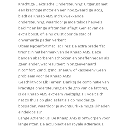
Krachtige Elektrische Ondersteuning: Uitgerust met
een krachtige motor en een hoogwaardige accu,
biedt de Knaap AMS indrukwekkende
ondersteuning, waardoor je moeiteloos heuvels
beklimt en lange afstanden aflegt. Geniet van de
extra boost, of je nu cruist door de stad of
onverharde paden verkent.
Ultiem Rijcomfort met Fat Tires: De extra brede 'fat
tires' zijn het kenmerk van de Knaap AMS. Deze
banden absorberen schokken en oneffenheden als
geen ander, wat resulteert in ongeëvenaard
rijcomfort. Zand, grind, sneeuw of kasseien? Geen
probleem voor de Knaap AMS!
Geschikt voor Elk Terrein: Dankzij de combinatie van
krachtige ondersteuning en de grip van de fat tires,
is de Knaap AMS extreem veelzijdig. Hij voelt zich
net zo thuis op glad asfalt als op modderige
bospaden, waardoor je avontuurlijke mogelijkheden
eindeloos zijn.
Lange Actieradius: De Knaap AMS is ontworpen voor
lange ritten. De accu biedt een royale actieradius,