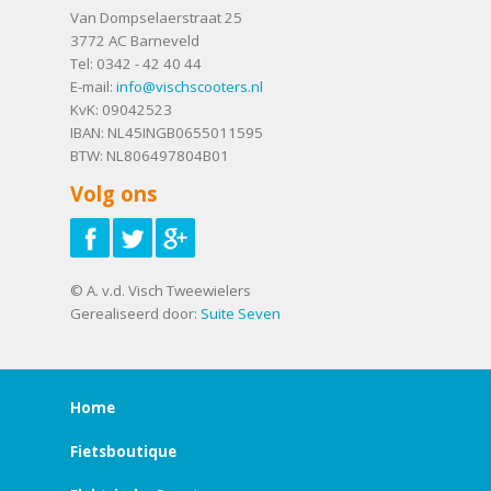
Van Dompselaerstraat 25
3772 AC
Barneveld
Tel:
0342 - 42 40 44
E-mail:
info@vischscooters.nl
KvK: 09042523
IBAN: NL45INGB0655011595
BTW: NL806497804B01
Volg ons
© A. v.d. Visch Tweewielers
Gerealiseerd door:
Suite Seven
Home
Fietsboutique