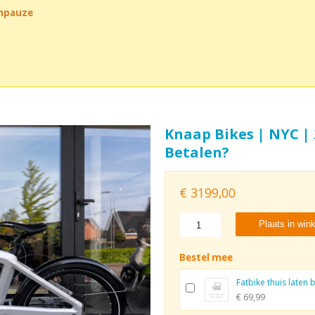
chpauze
Knaap Bikes | NYC | 
Betalen?
€
3199,00
Plaats in win
Bestel mee
Fatbike thuis laten
€ 69,99