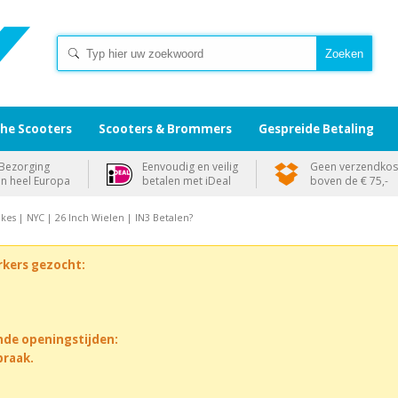
che Scooters
Scooters & Brommers
Gespreide Betaling
Bezorging
Eenvoudig en veilig
Geen verzendkos
in heel Europa
betalen met iDeal
boven de € 75,-
kes | NYC | 26 Inch Wielen | IN3 Betalen?
rkers gezocht:
nde openingstijden:
praak.