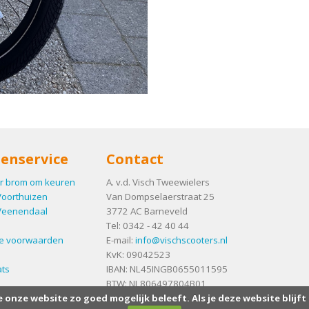
enservice
Contact
r brom om keuren
A. v.d. Visch Tweewielers
Voorthuizen
Van Dompselaerstraat 25
Veenendaal
3772 AC
Barneveld
Tel:
0342 - 42 40 44
e voorwaarden
E-mail:
info@vischscooters.nl
KvK: 09042523
ts
IBAN: NL45INGB0655011595
BTW: NL806497804B01
e onze website zo goed mogelijk beleeft. Als je deze website blijft