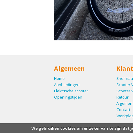
Algemeen
Klant
Home
Snor naa
Aanbiedingen
Scooter 
Elektrische scooter
Scooter 
Openingstijden
Retour
Algemen
Contact
Werkplaa
We gebruiken cookies om er zeker van te zijn dat j