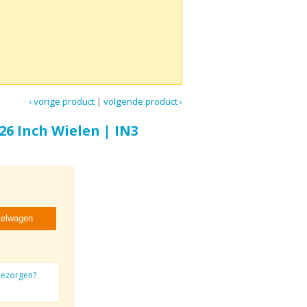
‹ vorige product
|
volgende product ›
26 Inch Wielen | IN3
kelwagen
 bezorgen?