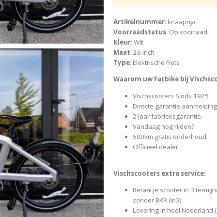
Artikelnummer
: knaapnyc
Voorraadstatus
: Op voorraad
Kleur
: Wit
Maat
: 26 Inch
Type
: Elektrische Fiets
Waarom uw Fatbike bij Vischsc
Vischscooters Sinds 1925
Directe garantie aanmelding
2 jaar fabrieksgarantie.
Vandaag nog rijden?
500km gratis onderhoud.
Officieel dealer.
Vischscooters extra service:
Betaal je scooter in 3 termi
zonder BKR (in3)
Levering in heel Nederland