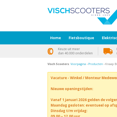
Home
Fietsboutique
Elektris
Keuze uit meer
dan 40.000 onderdelen
Visch Scooters
:
Voorpagina
›
Producten
› Knaap Bi
Vacature - Winkel / Monteur Medewe
Nieuwe openingstijden:
Vanaf 1 januari 2026 gelden de volge
Maandag gesloten: eventueel op afs
Dinsdag t/m vrijdag:
09.00 – 12.00 uur