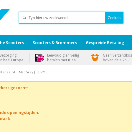
che Scooters
Scooters & Brommers
Gespreide Betaling
Bezorging
Eenvoudig en veilig
Geen verzendkos
in heel Europa
betalen met iDeal
boven de € 75,-
 Kisbee GT | Mat Grey | EURO5
rkers gezocht:
nde openingstijden:
praak.