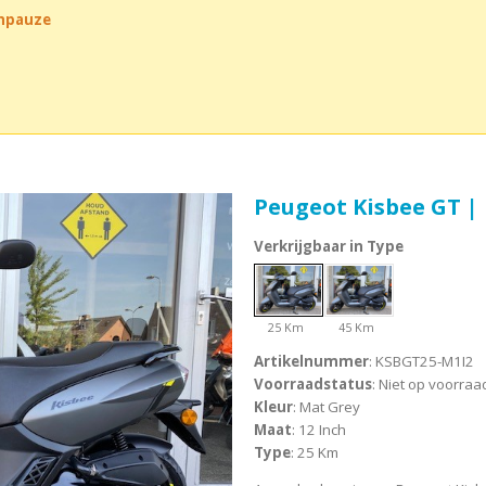
chpauze
Peugeot Kisbee GT |
Verkrijgbaar in Type
25 Km
45 Km
Artikelnummer
: KSBGT25-M1I2
Voorraadstatus
: Niet op voorraa
Kleur
: Mat Grey
Maat
: 12 Inch
Type
: 25 Km