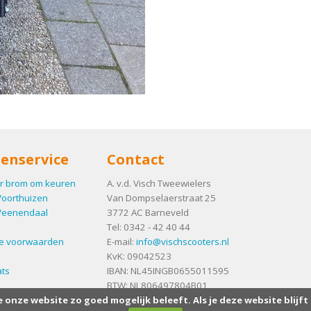
enservice
Contact
r brom om keuren
A. v.d. Visch Tweewielers
Voorthuizen
Van Dompselaerstraat 25
Veenendaal
3772 AC
Barneveld
Tel:
0342 - 42 40 44
e voorwaarden
E-mail:
info@vischscooters.nl
KvK: 09042523
ts
IBAN: NL45INGB0655011595
BTW: NL806497804B01
e onze website zo goed mogelijk beleeft. Als je deze website blijft