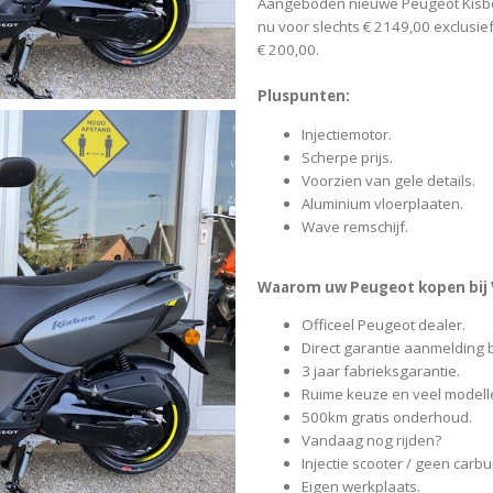
Aangeboden nieuwe Peugeot Kisbee 
nu voor slechts € 2149,00 exclusi
€ 200,00.
Pluspunten:
Injectiemotor.
Scherpe prijs.
Voorzien van gele details.
Aluminium vloerplaaten.
Wave remschijf.
Waarom uw Peugeot kopen bij 
Officeel Peugeot dealer.
Direct garantie aanmelding b
3 jaar fabrieksgarantie.
Ruime keuze en veel modell
500km gratis onderhoud.
Vandaag nog rijden?
Injectie scooter / geen carb
Eigen werkplaats.