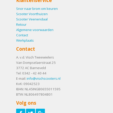
Klantenservice
Snor naar brom om keuren
Scooter Voorthuizen
Scooter Veenendaal
Retour
Algemene voorwaarden
Contact
Werkplaats
Contact
A. v.d. Visch Tweewielers
Van Dompselaerstraat 25
3772 AC
Barneveld
Tel:
0342 - 42 40 44
E-mail:
info@vischscooters.nl
KvK: 09042523
IBAN: NL45INGB0655011595
BTW: NL806497804B01
Volg ons