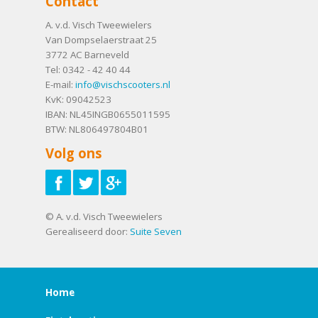
Contact
A. v.d. Visch Tweewielers
Van Dompselaerstraat 25
3772 AC
Barneveld
Tel:
0342 - 42 40 44
E-mail:
info@vischscooters.nl
KvK: 09042523
IBAN: NL45INGB0655011595
BTW: NL806497804B01
Volg ons
© A. v.d. Visch Tweewielers
Gerealiseerd door:
Suite Seven
Home